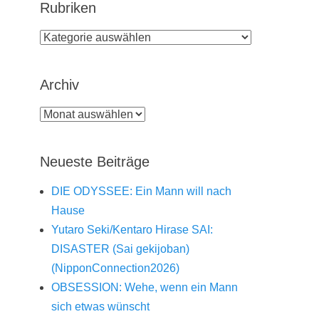
Rubriken
Rubriken
Archiv
Archiv
Neueste Beiträge
DIE ODYSSEE: Ein Mann will nach
Hause
Yutaro Seki/Kentaro Hirase SAI:
DISASTER (Sai gekijoban)
(NipponConnection2026)
OBSESSION: Wehe, wenn ein Mann
sich etwas wünscht