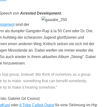
assen
 Speech
von
Arrested Development.
elopment
sind der
n als dumpfer Gangster-Rap à la 50 Cent oder Dr. Dre.
 Aufstieg der schwarzen Jugend glorifizieren und
ren einen anderen Weg: Kritisch setzen sie sich mit der
ngen Missstände an. Dabei werfen sie immer wieder die
 So auch wieder in ihrem aktuellen Album „Strong“. Dabei
me hinzuweisen:
p hop group. Instead: We think of ourselves as a group
we try to make something that can benefit somebody,
we try to make it healing somehow.“
utKast
oder
A Tribe Called Quest
für eine Strömung im Hip