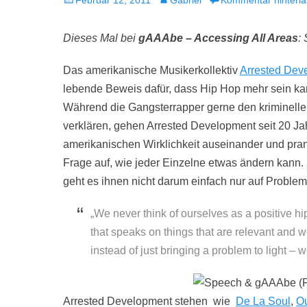
Februar 12, 2011
Gabriel
Kommentar hinterl
am
Dieses Mal bei
gAAAbe – Accessing All Areas
:
Das amerikanische Musikerkollektiv
Arrested Dev
lebende Beweis dafür, dass Hip Hop mehr sein kan
Während die Gangsterrapper gerne den kriminellen
verklären, gehen Arrested Development seit 20 Jah
amerikanischen Wirklichkeit auseinander und pra
Frage auf, wie jeder Einzelne etwas ändern kann.
geht es ihnen nicht darum einfach nur auf Proble
„We never think of ourselves as a positive hi
that speaks on things that are relevant and 
instead of just bringing a problem to light – 
Arrested Development stehen wie
De La Soul
,
O