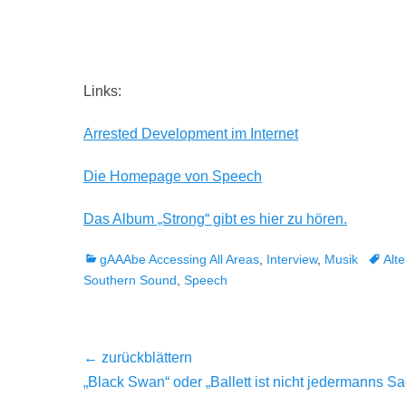
Links:
Arrested Development im Internet
Die Homepage von Speech
Das Album „Strong“ gibt es hier zu hören.
Kategorien
Tags
gAAAbe Accessing All Areas
,
Interview
,
Musik
Alt
Southern Sound
,
Speech
Beitragsnavigation
← zurückblättern
Vorheriger
„Black Swan“ oder „Ballett ist nicht jedermanns S
Beitrag: