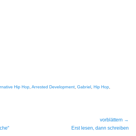
ernative Hip Hop
,
Arrested Development
,
Gabriel
,
Hip Hop
,
vorblättern →
Nächster
ache“
Erst lesen, dann schreiben
Beitrag: