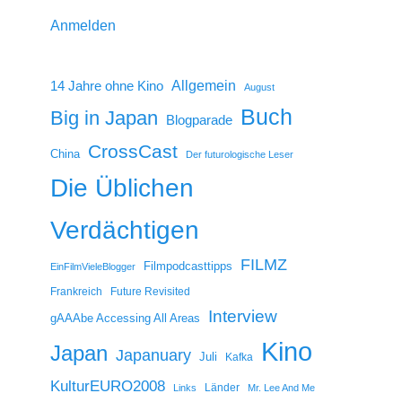
Anmelden
14 Jahre ohne Kino
Allgemein
August
Buch
Big in Japan
Blogparade
CrossCast
China
Der futurologische Leser
Die Üblichen
Verdächtigen
FILMZ
Filmpodcasttipps
EinFilmVieleBlogger
Frankreich
Future Revisited
Interview
gAAAbe Accessing All Areas
Kino
Japan
Japanuary
Juli
Kafka
KulturEURO2008
Länder
Links
Mr. Lee And Me