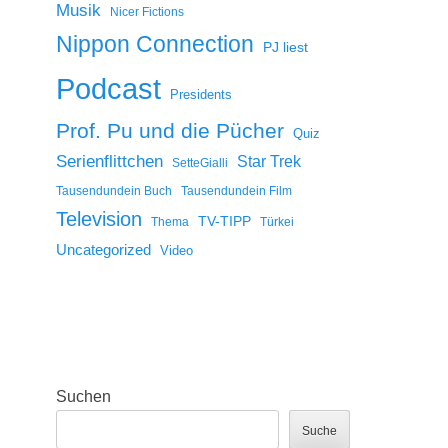
Musik
Nicer Fictions
Nippon Connection
PJ liest
Podcast
Presidents
Prof. Pu und die Pücher
Quiz
Serienflittchen
Star Trek
SetteGialli
Tausendundein Buch
Tausendundein Film
Television
TV-TIPP
Thema
Türkei
Uncategorized
Video
Suchen
Suche