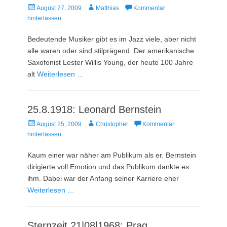
Veröffentlicht
Autor
August 27, 2009
Matthias
Kommentar
am
hinterlassen
Bedeutende Musiker gibt es im Jazz viele, aber nicht
alle waren oder sind stilprägend. Der amerikanische
Saxofonist Lester Willis Young, der heute 100 Jahre
alt
Weiterlesen …
25.8.1918: Leonard Bernstein
Veröffentlicht
Autor
August 25, 2009
Christopher
Kommentar
am
hinterlassen
Kaum einer war näher am Publikum als er. Bernstein
dirigierte voll Emotion und das Publikum dankte es
ihm. Dabei war der Anfang seiner Karriere eher
Weiterlesen …
Sternzeit 21|08|1968: Prag