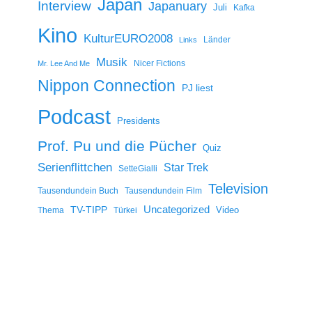
Japan
Interview
Japanuary
Juli
Kafka
Kino
KulturEURO2008
Länder
Links
Musik
Nicer Fictions
Mr. Lee And Me
Nippon Connection
PJ liest
Podcast
Presidents
Prof. Pu und die Pücher
Quiz
Serienflittchen
Star Trek
SetteGialli
Television
Tausendundein Buch
Tausendundein Film
Uncategorized
TV-TIPP
Video
Thema
Türkei