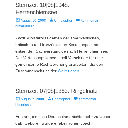
Sternzeit 10|08|1948:
Herrenchiemsee
Veröffentlicht
Autor
August 10, 2008
Christopher
Kommentar
am
hinterlassen
Zwölf Ministerpräsidenten der amerikanischen,
britischen und französischen Besatzungszonen
entsenden Sachverständige nach Herrenchiemsee.
Der Verfassungskonvent soll Vorschläge für eine
gemeinsame Rechtsordnung erarbeiten, die den
Zusammenschluss der
Weiterlesen …
Sternzeit 07|08|1883: Ringelnatz
Veröffentlicht
Autor
August 7, 2008
Christopher
Kommentar
am
hinterlassen
Er starb, als es in Deutschland nichts mehr zu lachen
gab. Geboren wurde er aber voher. Joachim