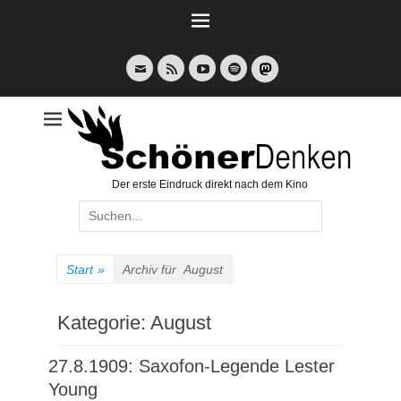
Weiter
zum
Inhalt
E-
Feed
YouTube
Spotify
Mail
Der erste Eindruck direkt nach dem Kino
Suche
nach:
Start
»
Archiv für
August
Kategorie:
August
27.8.1909: Saxofon-Legende Lester
Young