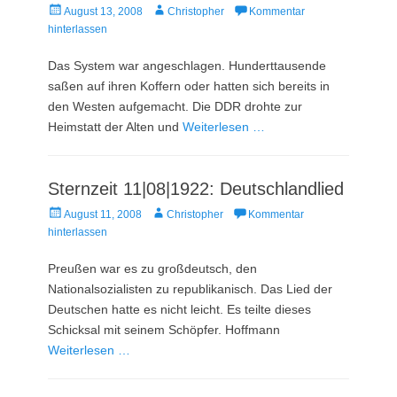
Veröffentlicht
Autor
August 13, 2008
Christopher
Kommentar
am
hinterlassen
Das System war angeschlagen. Hunderttausende
saßen auf ihren Koffern oder hatten sich bereits in
den Westen aufgemacht. Die DDR drohte zur
Heimstatt der Alten und
Weiterlesen …
Sternzeit 11|08|1922: Deutschlandlied
Veröffentlicht
Autor
August 11, 2008
Christopher
Kommentar
am
hinterlassen
Preußen war es zu großdeutsch, den
Nationalsozialisten zu republikanisch. Das Lied der
Deutschen hatte es nicht leicht. Es teilte dieses
Schicksal mit seinem Schöpfer. Hoffmann
Weiterlesen …