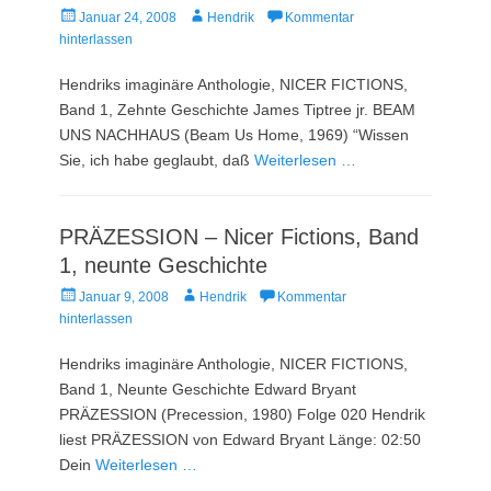
Veröffentlicht
Autor
Januar 24, 2008
Hendrik
Kommentar
am
hinterlassen
Hendriks imaginäre Anthologie, NICER FICTIONS,
Band 1, Zehnte Geschichte James Tiptree jr. BEAM
UNS NACHHAUS (Beam Us Home, 1969) “Wissen
Sie, ich habe geglaubt, daß
Weiterlesen …
PRÄZESSION – Nicer Fictions, Band
1, neunte Geschichte
Veröffentlicht
Autor
Januar 9, 2008
Hendrik
Kommentar
am
hinterlassen
Hendriks imaginäre Anthologie, NICER FICTIONS,
Band 1, Neunte Geschichte Edward Bryant
PRÄZESSION (Precession, 1980) Folge 020 Hendrik
liest PRÄZESSION von Edward Bryant Länge: 02:50
Dein
Weiterlesen …