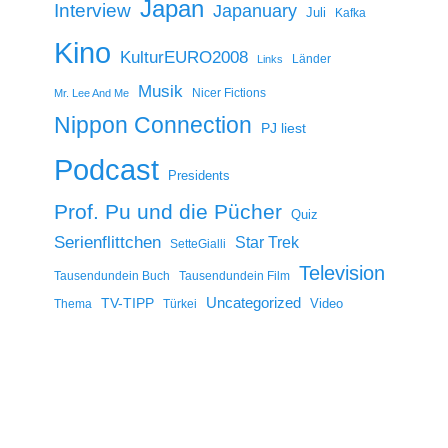
Japan
Interview
Japanuary
Juli
Kafka
Kino
KulturEURO2008
Länder
Links
Musik
Nicer Fictions
Mr. Lee And Me
Nippon Connection
PJ liest
Podcast
Presidents
Prof. Pu und die Pücher
Quiz
Serienflittchen
Star Trek
SetteGialli
Television
Tausendundein Buch
Tausendundein Film
Uncategorized
TV-TIPP
Video
Thema
Türkei