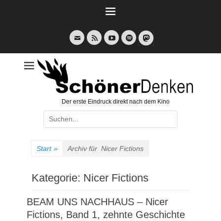
Weiter
zum
Inhalt
E-
Feed
YouTube
Spotify
Mail
Der erste Eindruck direkt nach dem Kino
Suche
nach:
Start
»
Archiv für
Nicer Fictions
Kategorie:
Nicer Fictions
BEAM UNS NACHHAUS – Nicer
Fictions, Band 1, zehnte Geschichte