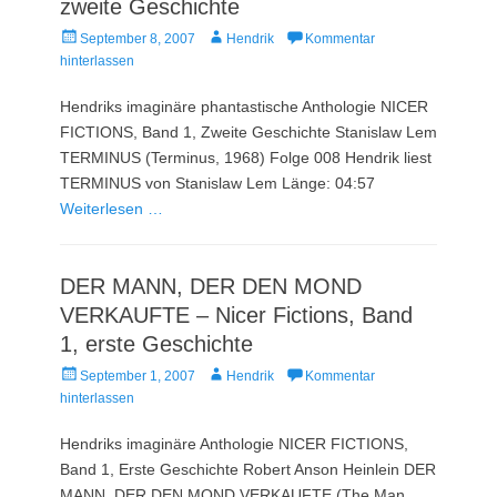
zweite Geschichte
Veröffentlicht
Autor
September 8, 2007
Hendrik
Kommentar
am
hinterlassen
Hendriks imaginäre phantastische Anthologie NICER
FICTIONS, Band 1, Zweite Geschichte Stanislaw Lem
TERMINUS (Terminus, 1968) Folge 008 Hendrik liest
TERMINUS von Stanislaw Lem Länge: 04:57
Weiterlesen …
DER MANN, DER DEN MOND
VERKAUFTE – Nicer Fictions, Band
1, erste Geschichte
Veröffentlicht
Autor
September 1, 2007
Hendrik
Kommentar
am
hinterlassen
Hendriks imaginäre Anthologie NICER FICTIONS,
Band 1, Erste Geschichte Robert Anson Heinlein DER
MANN, DER DEN MOND VERKAUFTE (The Man