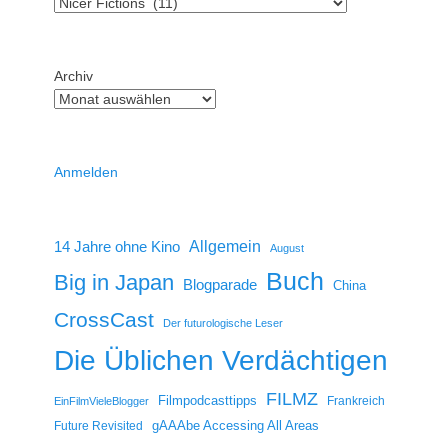
Archiv
Anmelden
14 Jahre ohne Kino
Allgemein
August
Buch
Big in Japan
Blogparade
China
CrossCast
Der futurologische Leser
Die Üblichen Verdächtigen
FILMZ
Filmpodcasttipps
Frankreich
EinFilmVieleBlogger
gAAAbe Accessing All Areas
Future Revisited