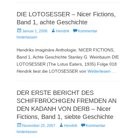
DIE LOTOSESSER – Nicer Fictions,
Band 1, achte Geschichte
Veröffentlicht
Autor
Januar 1, 2008
Hendrik
Kommentar
am
hinterlassen
Hendriks imaginäre Anthologie, NICER FICTIONS,
Band 1, Achte Geschichte Stanley G. Weinbaum DIE
LOTOSESSER (The Lotus Eaters, 1935) Folge 018
Hendrik liest die LOTOSESSER von
Weiterlesen …
DER ERSTE BERICHT DES
SCHIFFBRÜCHIGEN FREMDEN AN
DEN KADANH VON DERB – Nicer
Fictions, Band 1, siebte Geschichte
Veröffentlicht
Autor
November 25, 2007
Hendrik
Kommentar
am
hinterlassen