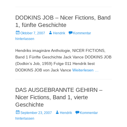
DODKINS JOB – Nicer Fictions, Band
1, fünfte Geschichte
Veröffentlicht
Autor
Oktober 7, 2007
Hendrik
Kommentar
am
hinterlassen
Hendriks imaginäre Anthologie, NICER FICTIONS,
Band 1 Fünfte Geschichte Jack Vance DODKINS JOB
(Dodkin’s Job, 1959) Folge 011 Hendrik liest
DODKINS JOB von Jack Vance
Weiterlesen …
DAS AUSGEBRANNTE GEHIRN –
Nicer Fictions, Band 1, vierte
Geschichte
Veröffentlicht
Autor
September 23, 2007
Hendrik
Kommentar
am
hinterlassen