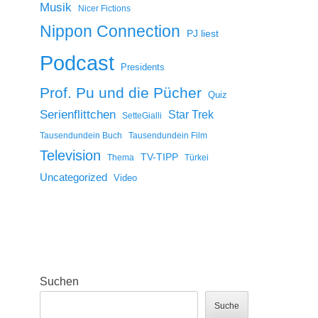
Musik
Nicer Fictions
Nippon Connection
PJ liest
Podcast
Presidents
Prof. Pu und die Pücher
Quiz
Serienflittchen
Star Trek
SetteGialli
Tausendundein Buch
Tausendundein Film
Television
TV-TIPP
Thema
Türkei
Uncategorized
Video
Suchen
Suche