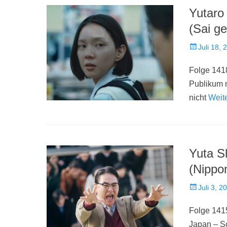
Yutaro
(Sai g
Veröffentlich
Juli 18, 
am
Folge 1418
Publikum 
nicht
Weit
Yuta 
(Nippo
Veröffentlich
Juli 3, 2
am
Folge 141
Japan – S