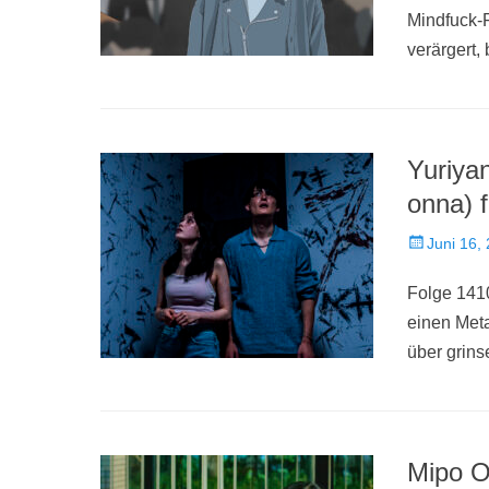
Mindfuck-Fi
verärgert,
Yuriya
onna) 
Veröffentlich
Juni 16,
am
Folge 141
einen Meta
über grins
Mipo 