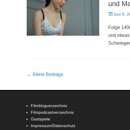
und Ma
Veröffentlich
Juni 8, 
am
Folge 1406
und etwas 
Schwieger
Beitrag-
←
Ältere Beiträge
Navigation
Filmblogverzeichnis
Filmpodcastverzeichnis
Gastspiele
Impressum/Datenschutz