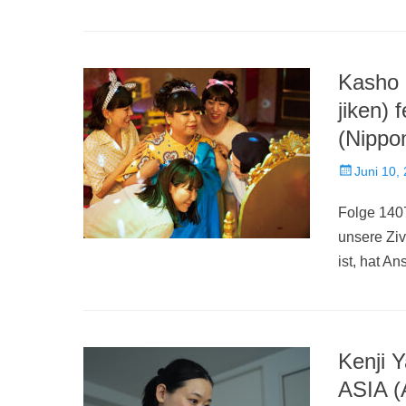
Kasho 
jiken) 
(Nippo
Veröffentlich
Juni 10,
am
Folge 140
unsere Ziv
ist, hat A
Kenji
ASIA (A