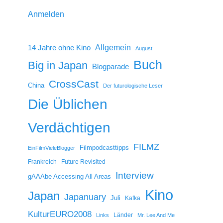
Anmelden
14 Jahre ohne Kino
Allgemein
August
Buch
Big in Japan
Blogparade
CrossCast
China
Der futurologische Leser
Die Üblichen
Verdächtigen
FILMZ
Filmpodcasttipps
EinFilmVieleBlogger
Frankreich
Future Revisited
Interview
gAAAbe Accessing All Areas
Kino
Japan
Japanuary
Juli
Kafka
KulturEURO2008
Länder
Links
Mr. Lee And Me