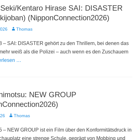
 Seki/Kentaro Hirase SAI: DISASTER
ekijoban) (NipponConnection2026)
t
Autor
2026
Thomas
 – SAI: DISASTER gehört zu den Thrillern, bei denen das
mehr weiß als die Polizei – auch wenn es den Zuschauern
erlesen …
Shimotsu: NEW GROUP
nConnection2026)
t
Autor
026
Thomas
5 – NEW GROUP ist ein Film über den Konformitätsdruck in
chauplatz eine strenge Schule, geprägt von Mobbing und