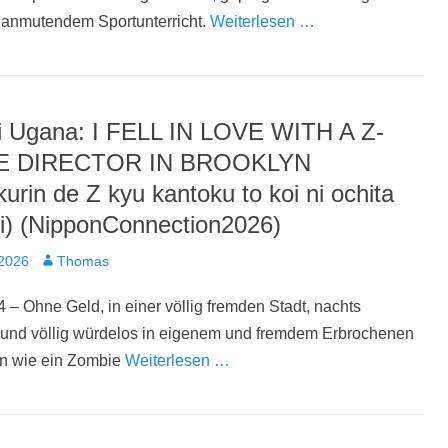
h anmutendem Sportunterricht.
Weiterlesen …
i Ugana: I FELL IN LOVE WITH A Z-
 DIRECTOR IN BROOKLYN
urin de Z kyu kantoku to koi ni ochita
i) (NipponConnection2026)
t
Autor
 2026
Thomas
 – Ohne Geld, in einer völlig fremden Stadt, nachts
 und völlig würdelos in eigenem und fremdem Erbrochenen
ln wie ein Zombie
Weiterlesen …