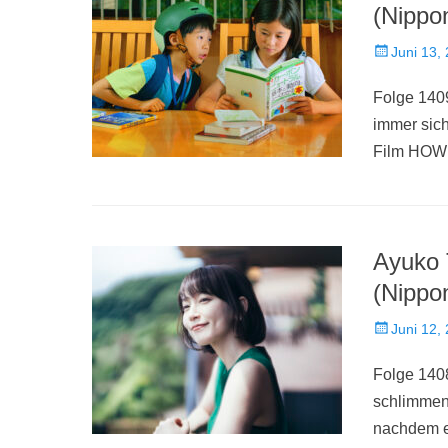
(Nippo
Veröffentlich
Juni 13,
am
Folge 1409
immer sich
Film HOW
Ayuko 
(Nippo
Veröffentlich
Juni 12,
am
Folge 140
schlimmen 
nachdem e