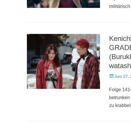
militärisc
Kenich
GRADE
(Burukk
watash
Veröffentlich
Juni 27,
am
Folge 1414
betrunken
zu krabbe