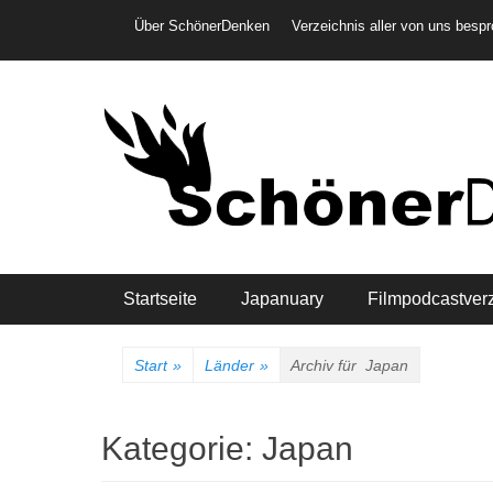
Weiter
Header-Menü
Über SchönerDenken
Verzeichnis aller von uns besp
zum
Inhalt
Hauptmenü
Startseite
Japanuary
Filmpodcastver
Start
»
Länder
»
Archiv für
Japan
Kategorie:
Japan