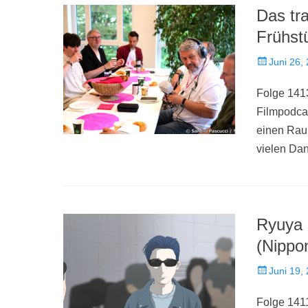
Das tra
Frühst
Veröffentlich
Juni 26,
am
Folge 141
Filmpodcas
einen Raum
vielen Da
Ryuya 
(Nippo
Veröffentlich
Juni 19,
am
Folge 1411