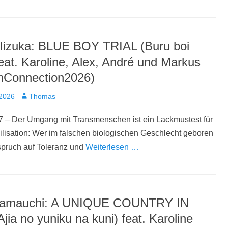
Iizuka: BLUE BOY TRIAL (Buru boi
feat. Karoline, Alex, André und Markus
nConnection2026)
t
Autor
 2026
Thomas
7 – Der Umgang mit Transmenschen ist ein Lackmustest für
ilisation: Wer im falschen biologischen Geschlecht geboren
nspruch auf Toleranz und
Weiterlesen …
 Yamauchi: A UNIQUE COUNTRY IN
jia no yuniku na kuni) feat. Karoline