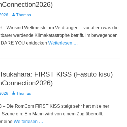
nConnection2026)
t
Autor
 2026
Thomas
 – Wir sind Weltmeister im Verdrängen – vor allem was die
tbarer werdende Klimakatastrophe betrifft. Im bewegenden
 DARE YOU entdecken
Weiterlesen …
Tsukahara: FIRST KISS (Fasuto kisu)
nConnection2026)
t
Autor
 2026
Thomas
8 – Die RomCom FIRST KISS steigt sehr hart mit einer
Szene ein: Ein Mann wird von einem Zug überrollt,
r eine
Weiterlesen …