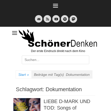
Weiter
zum
Inhalt
E-
Feed
YouTube
Spotify
Mail
Der erste Eindruck direkt nach dem Kino
Suche
nach:
Start
»
Beiträge mit Tag(s)
Dokumentation
Schlagwort:
Dokumentation
LIEBE D-MARK UND
TOD: Songs of