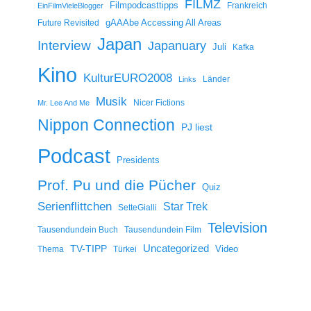
FILMZ
Filmpodcasttipps
Frankreich
EinFilmVieleBlogger
gAAAbe Accessing All Areas
Future Revisited
Japan
Interview
Japanuary
Juli
Kafka
Kino
KulturEURO2008
Länder
Links
Musik
Nicer Fictions
Mr. Lee And Me
Nippon Connection
PJ liest
Podcast
Presidents
Prof. Pu und die Pücher
Quiz
Serienflittchen
Star Trek
SetteGialli
Television
Tausendundein Buch
Tausendundein Film
Uncategorized
TV-TIPP
Video
Thema
Türkei