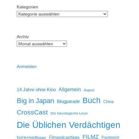
Kategorien
Archiv
Anmelden
14 Jahre ohne Kino
Allgemein
August
Buch
Big in Japan
Blogparade
China
CrossCast
Der futurologische Leser
Die Üblichen Verdächtigen
FILMZ
Filmpodcasttipps
Frankreich
EinFilmVieleBlogger