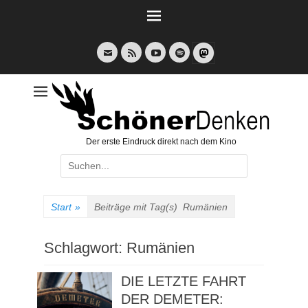
Weiter
zum
Inhalt
E-
Feed
YouTube
Spotify
Mail
Der erste Eindruck direkt nach dem Kino
Suche
nach:
Start
»
Beiträge mit Tag(s)
Rumänien
Schlagwort:
Rumänien
DIE LETZTE FAHRT
DER DEMETER: