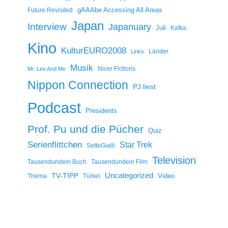
gAAAbe Accessing All Areas
Future Revisited
Japan
Interview
Japanuary
Juli
Kafka
Kino
KulturEURO2008
Länder
Links
Musik
Nicer Fictions
Mr. Lee And Me
Nippon Connection
PJ liest
Podcast
Presidents
Prof. Pu und die Pücher
Quiz
Serienflittchen
Star Trek
SetteGialli
Television
Tausendundein Buch
Tausendundein Film
Uncategorized
TV-TIPP
Video
Thema
Türkei