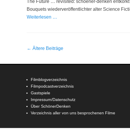
The Future … revisited: schoener-denken entkorkt 
Bouquets wiederveröffentlichter alter Science Fic
Weiterlesen …
Beitrag-
←
Ältere Beiträge
Navigation
Filmblogverzeichnis
Filmpodcastverzeichnis
Gastspiele
Impressum/Datenschutz
Über SchönerDenken
Verzeichnis aller von uns besprochenen Filme