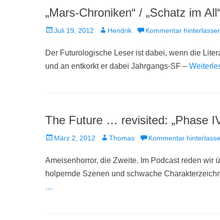
„Mars-Chroniken“ / „Schatz im All“
Veröffentlicht
Autor
Juli 19, 2012
Hendrik
Kommentar hinterlasse
am
Der Futurologische Leser ist dabei, wenn die Liter
und an entkorkt er dabei Jahrgangs-SF –
Weiterl
The Future … revisited: „Phase I
Veröffentlicht
Autor
März 2, 2012
Thomas
Kommentar hinterlass
am
Ameisenhorror, die Zweite. Im Podcast reden wir ü
holpernde Szenen und schwache Charakterzeichnu
…