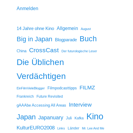
Anmelden
14 Jahre ohne Kino
Allgemein
August
Buch
Big in Japan
Blogparade
CrossCast
China
Der futurologische Leser
Die Üblichen
Verdächtigen
FILMZ
Filmpodcasttipps
EinFilmVieleBlogger
Frankreich
Future Revisited
Interview
gAAAbe Accessing All Areas
Kino
Japan
Japanuary
Juli
Kafka
KulturEURO2008
Länder
Links
Mr. Lee And Me