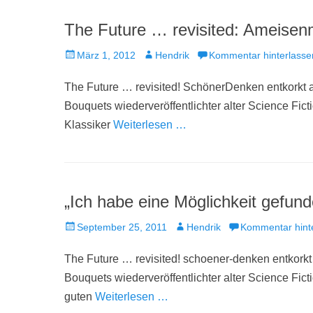
The Future … revisited: Ameisen
Veröffentlicht
Autor
März 1, 2012
Hendrik
Kommentar hinterlasse
am
The Future … revisited! SchönerDenken entkorkt a
Bouquets wiederveröffentlichter alter Science Fict
Klassiker
Weiterlesen …
„Ich habe eine Möglichkeit gefun
Veröffentlicht
Autor
September 25, 2011
Hendrik
Kommentar hint
am
The Future … revisited! schoener-denken entkorkt 
Bouquets wiederveröffentlichter alter Science Fict
guten
Weiterlesen …