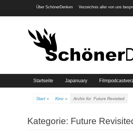
Weiter
Header-Menü
Über SchönerDenken
Verzeichnis aller von uns besp
zum
Inhalt
Hauptmenü
Startseite
Japanuary
Filmpodcastver
Start
»
Kino
»
Archiv für
Future Revisited
Kategorie:
Future Revisite