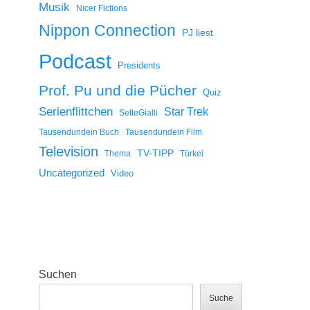
Musik
Nicer Fictions
Nippon Connection
PJ liest
Podcast
Presidents
Prof. Pu und die Pücher
Quiz
Serienflittchen
Star Trek
SetteGialli
Tausendundein Buch
Tausendundein Film
Television
TV-TIPP
Thema
Türkei
Uncategorized
Video
Suchen
Suche