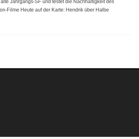
alte Jahrgangs-SF und testet die Nachhaltigkeit des
tion-Filme Heute auf der Karte: Hendrik über Halbe