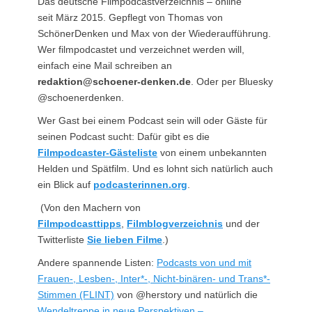
Das deutsche Filmpodcastverzeichnis – online
seit März 2015. Gepflegt von Thomas von
SchönerDenken und Max von der Wiederaufführung.
Wer filmpodcastet und verzeichnet werden will,
einfach eine Mail schreiben an
redaktion@schoener-denken.de
. Oder per Bluesky
@schoenerdenken.
Wer Gast bei einem Podcast sein will oder Gäste für
seinen Podcast sucht: Dafür gibt es die
Filmpodcaster-Gästeliste
von einem unbekannten
Helden und Spätfilm. Und es lohnt sich natürlich auch
ein Blick auf
podcasterinnen.org
.
(Von den Machern von
Filmpodcasttipps
,
Filmblogverzeichnis
und der
Twitterliste
Sie lieben Filme
.)
Andere spannende Listen:
Podcasts von und mit
Frauen-, Lesben-, Inter*-, Nicht-binären- und Trans*-
Stimmen (FLINT)
von @herstory und natürlich die
Wendeltreppe in neue Perspektiven –