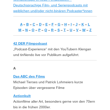
Deutschsprachige Film- und Serienpodcasts mit
weiblichen und/oder nicht-binären Podcaster*innen
A
–
B
–
C
–
D
–
E
–
F
–
G
–
H
–
I
–
J
–
K
–
L
M
–
N
–
O
–
P
–
Q
–
R
–
S
–
T
–
U
–
V
–
W
–
Z
42 DER Filmpodcast
„Podcast-Experience“ mit den YouTubern Klengan
und tinNendo live vor Publikum aufgeführt.
A
Das ABC des Films
Michael Tierses und Patrick Lohmeiers kurze
Episoden über vergessene Filme
Actionkult
Actionfilme aller Art, besonders gerne von den 70ern
bis in die frühen 2000er.