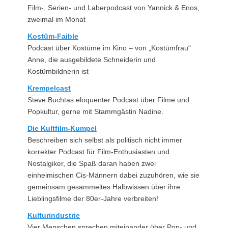
Film-, Serien- und Laberpodcast von Yannick & Enos,
zweimal im Monat
Kostüm-Faible
Podcast über Kostüme im Kino – von „Kostümfrau“
Anne, die ausgebildete Schneiderin und
Kostümbildnerin ist
Krempelcast
Steve Buchtas eloquenter Podcast über Filme und
Popkultur, gerne mit Stammgästin Nadine.
Die Kultfilm-Kumpel
Beschreiben sich selbst als politisch nicht immer
korrekter Podcast für Film-Enthusiasten und
Nostalgiker, die Spaß daran haben zwei
einheimischen Cis-Männern dabei zuzuhören, wie sie
gemeinsam gesammeltes Halbwissen über ihre
Lieblingsfilme der 80er-Jahre verbreiten!
Kulturindustrie
Vier Menschen sprechen miteinander über Pop- und