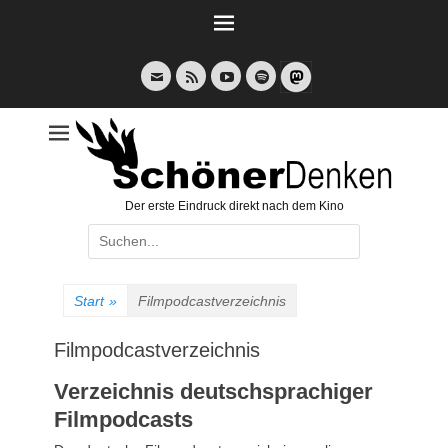
Weiter
zum
Inhalt
E-
Feed
YouTube
Spotify
Mail
Der erste Eindruck direkt nach dem Kino
Suche
nach:
Start
»
Filmpodcastverzeichnis
Filmpodcastverzeichnis
Verzeichnis deutschsprachiger
Filmpodcasts