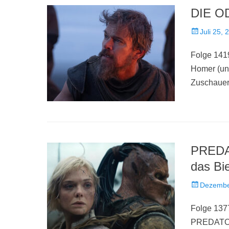
DIE OD
Veröffentlich
Juli 25, 
am
Folge 141
Homer (und
Zuschauer
PREDA
das Bi
Veröffentlich
Dezembe
am
Folge 1377
PREDATOR: