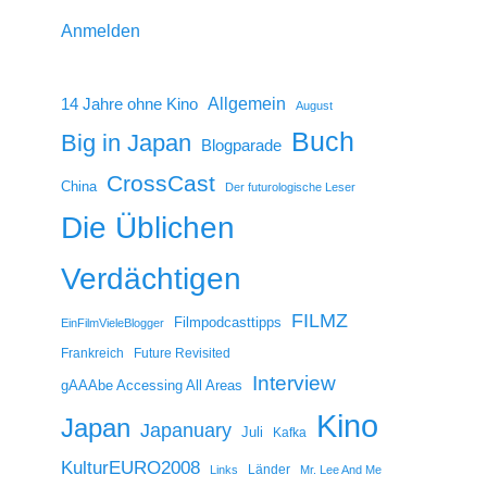
Anmelden
14 Jahre ohne Kino
Allgemein
August
Buch
Big in Japan
Blogparade
CrossCast
China
Der futurologische Leser
Die Üblichen
Verdächtigen
FILMZ
Filmpodcasttipps
EinFilmVieleBlogger
Frankreich
Future Revisited
Interview
gAAAbe Accessing All Areas
Kino
Japan
Japanuary
Juli
Kafka
KulturEURO2008
Länder
Links
Mr. Lee And Me