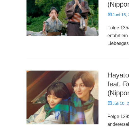
(Nippo
Veröffentlich
Juni 15,
am
Folge 1354
erfährt ei
Liebesges
Hayat
feat. 
(Nippo
Veröffentlich
Juli 10, 
am
Folge 129
anderersei