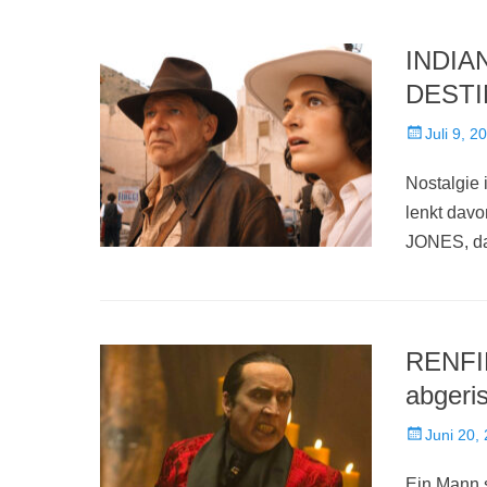
INDIA
DESTIN
Veröffentlich
Juli 9, 2
am
Nostalgie 
lenkt davo
JONES, d
RENFIE
abgeri
Veröffentlich
Juni 20,
am
Ein Mann s