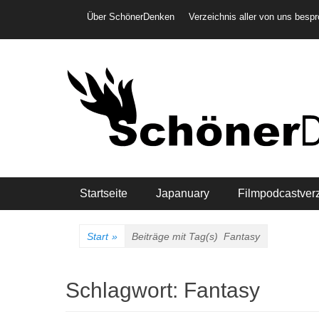
Weiter
Header-Menü
Über SchönerDenken
Verzeichnis aller von uns besp
zum
Inhalt
Hauptmenü
Startseite
Japanuary
Filmpodcastver
Start
»
Beiträge mit Tag(s)
Fantasy
Schlagwort:
Fantasy