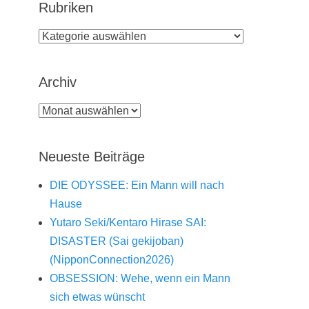
Rubriken
Rubriken
Archiv
Archiv
Neueste Beiträge
DIE ODYSSEE: Ein Mann will nach
Hause
Yutaro Seki/Kentaro Hirase SAI:
DISASTER (Sai gekijoban)
(NipponConnection2026)
OBSESSION: Wehe, wenn ein Mann
sich etwas wünscht