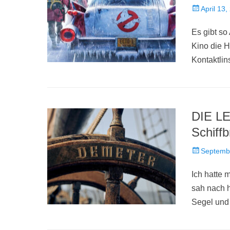
Veröffentlich
April 13,
am
Es gibt so
Kino die H
Kontaktli
DIE L
Schiff
Veröffentlich
Septemb
am
Ich hatte 
sah nach 
Segel und