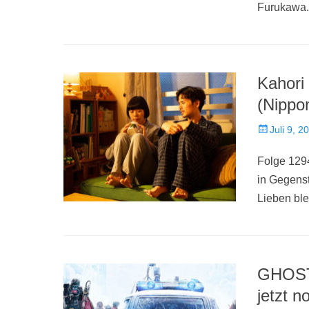
Furukawa. 
Kahori
(Nippo
Veröffentlich
Juli 9, 2
am
Folge 129
in Gegenst
Lieben bl
GHOST
jetzt 