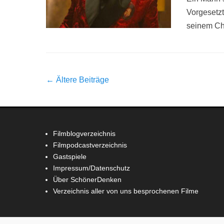
Vorgesetzt
seinem Che
Beitrag-
←
Ältere Beiträge
Navigation
Filmblogverzeichnis
Filmpodcastverzeichnis
Gastspiele
Impressum/Datenschutz
Über SchönerDenken
Verzeichnis aller von uns besprochenen Filme