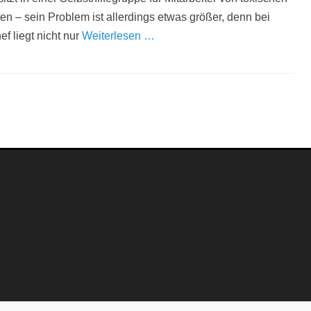
en – sein Problem ist allerdings etwas größer, denn bei
f liegt nicht nur
Weiterlesen …