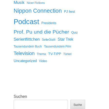
Musik
Nicer Fictions
Nippon Connection
PJ liest
Podcast
Presidents
Prof. Pu und die Pücher
Quiz
Serienflittchen
Star Trek
SetteGialli
Tausendundein Buch
Tausendundein Film
Television
TV-TIPP
Thema
Türkei
Uncategorized
Video
Suchen
Suche