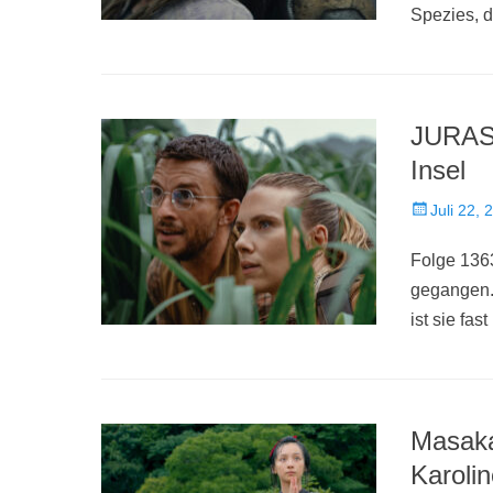
Spezies, d
JURAS
Insel
Veröffentlich
Juli 22, 
am
Folge 1363
gegangen.
ist sie fast
Masak
Karoli