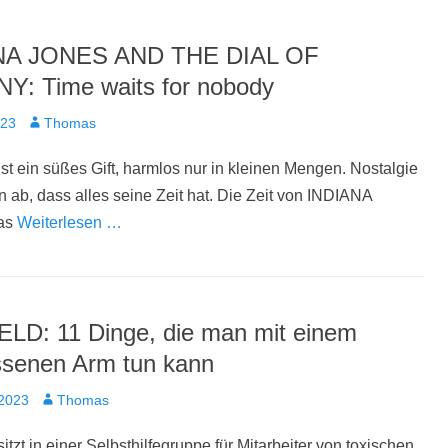
NA JONES AND THE DIAL OF
Y: Time waits for nobody
t
Autor
023
Thomas
ist ein süßes Gift, harmlos nur in kleinen Mengen. Nostalgie
n ab, dass alles seine Zeit hat. Die Zeit von INDIANA
as
Weiterlesen …
LD: 11 Dinge, die man mit einem
ssenen Arm tun kann
t
Autor
 2023
Thomas
itzt in einer Selbsthilfegruppe für Mitarbeiter von toxischen