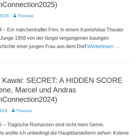
nConnection2025)
t
Autor
 2025
Thomas
 – Ein märchenhafter Film: In einem Kamishibai-Theater
n Junge 1958 von der längst vergangenen traurigen
chichte einer jungen Frau aus dem Dorf
Weiterlesen …
o Kawai: SECRET: A HIDDEN SCORE
Rene, Marcel und Andras
nConnection2024)
t
Autor
2024
Thomas
5 – Tragische Romanzen sind nicht mein Genre,
ts wollte ich unbedingt die Hauptdarstellerin sehen: Kotone