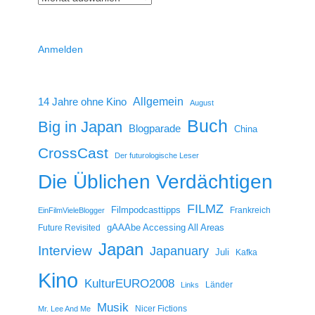
Anmelden
14 Jahre ohne Kino
Allgemein
August
Buch
Big in Japan
Blogparade
China
CrossCast
Der futurologische Leser
Die Üblichen Verdächtigen
FILMZ
Filmpodcasttipps
Frankreich
EinFilmVieleBlogger
gAAAbe Accessing All Areas
Future Revisited
Japan
Interview
Japanuary
Juli
Kafka
Kino
KulturEURO2008
Länder
Links
Musik
Nicer Fictions
Mr. Lee And Me