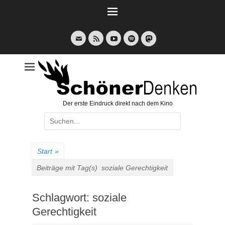
Weiter
zum
Inhalt
E-
Feed
YouTube
Spotify
Mail
Der erste Eindruck direkt nach dem Kino
Suche
nach:
Start
»
Beiträge mit Tag(s)
soziale Gerechtigkeit
Schlagwort:
soziale
Gerechtigkeit