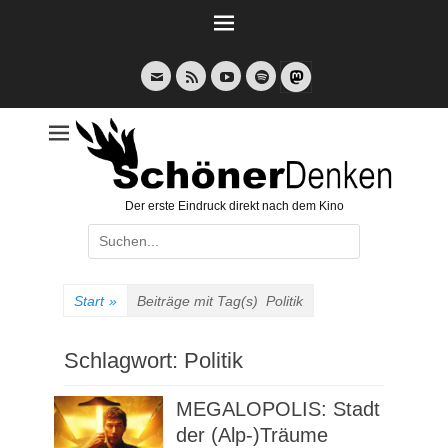
Weiter
zum
Inhalt
E-
Feed
YouTube
Spotify
Mail
Der erste Eindruck direkt nach dem Kino
Suche
nach:
Start
»
Beiträge mit Tag(s)
Politik
Schlagwort:
Politik
MEGALOPOLIS: Stadt
der (Alp-)Träume