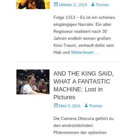
Veröffentlicht
Autor
Oktober 11, 2024
Thomas
am
Folge 1313 – Es ist ein schönes,
eingängiges Narrativ: Ein alter
Regisseur realisiert nach 30
Jahren endlich seinen großen
Kino-Traum, verkauft dafür sein
Hab und
Weiterlesen …
AND THE KING SAID,
WHAT A FANTASTIC
MACHINE: Lost in
Pictures
Veröffentlicht
Autor
März 5, 2024
Thomas
am
Die Camera Obscura gehört zu
den eindrücklichsten
Phänomenen der optischen