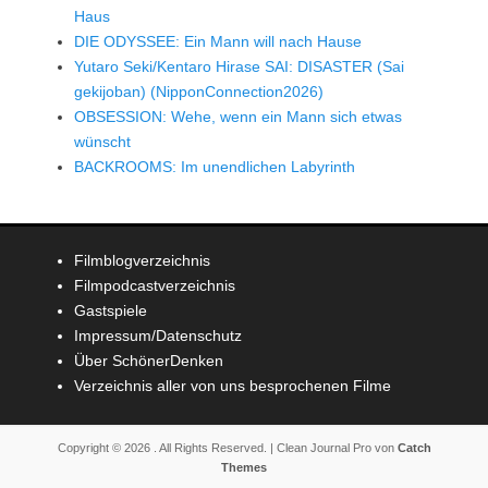
Haus
DIE ODYSSEE: Ein Mann will nach Hause
Yutaro Seki/Kentaro Hirase SAI: DISASTER (Sai
gekijoban) (NipponConnection2026)
OBSESSION: Wehe, wenn ein Mann sich etwas
wünscht
BACKROOMS: Im unendlichen Labyrinth
Filmblogverzeichnis
Filmpodcastverzeichnis
Gastspiele
Impressum/Datenschutz
Über SchönerDenken
Verzeichnis aller von uns besprochenen Filme
Copyright © 2026
. All Rights Reserved. | Clean Journal Pro von
Catch
Themes