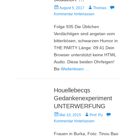
Veröffentlicht
Autor
August 5, 2017
Thomas
am
Kommentar hinterlassen
Folge 935 Die Üblichen
Verdächtigen sind angetan vom
bitterbösen, schwarzen Humor in
THE PARTY Länge: 09:41 Dein
Browser unterstützt keine HTML
Audio. Diese beiden Ohrfeigen!
Bis
Weiterlesen …
Houellebecqs
Gedankenexperiment
UNTERWERFUNG
Veröffentlicht
Autor
Mai 10, 2015
Prof. Pu
am
Kommentar hinterlassen
Frauen in Burka, Foto: Tinou Bao