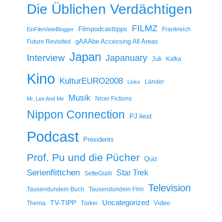
Die Üblichen Verdächtigen
FILMZ
Filmpodcasttipps
Frankreich
EinFilmVieleBlogger
gAAAbe Accessing All Areas
Future Revisited
Japan
Interview
Japanuary
Juli
Kafka
Kino
KulturEURO2008
Länder
Links
Musik
Nicer Fictions
Mr. Lee And Me
Nippon Connection
PJ liest
Podcast
Presidents
Prof. Pu und die Pücher
Quiz
Serienflittchen
Star Trek
SetteGialli
Television
Tausendundein Buch
Tausendundein Film
Uncategorized
TV-TIPP
Video
Thema
Türkei