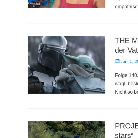
empathisc
THE M
der Va
Veröffentlich
Juni 1, 
am
Folge 140
wagt, best
Nicht so 
PROJE
stars“