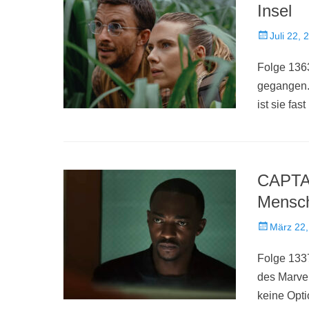
Insel
Veröffentlich
Juli 22, 
am
Folge 1363
gegangen.
ist sie fast
CAPTA
Mensch
Veröffentlich
März 22,
am
Folge 133
des Marvel
keine Opt