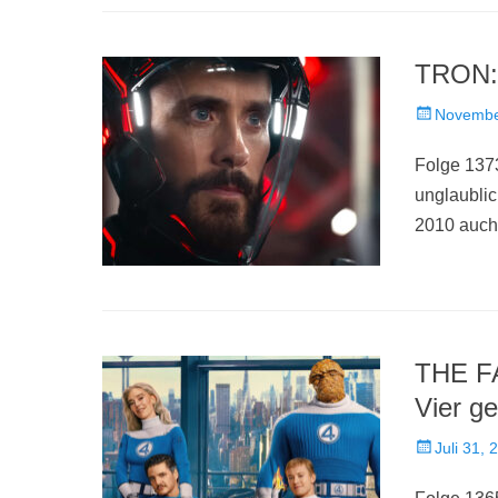
TRON: 
Veröffentlich
Novembe
am
Folge 1373
unglaubli
2010 auch
THE F
Vier g
Veröffentlich
Juli 31, 
am