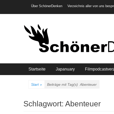
Weiter
Header-Menü
Über SchönerDenken
Verzeichnis aller von uns besp
zum
Inhalt
Hauptmenü
Startseite
Japanuary
Filmpodcastver
Start
»
Beiträge mit Tag(s)
Abenteuer
Schlagwort:
Abenteuer