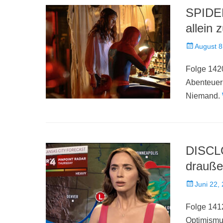
SPIDE
allein 
Veröffentlich
August 8
am
Folge 1420
Abenteuern
Niemand.
DISCLO
drauße
Veröffentlich
Juni 22,
am
Folge 1412
Optimismus