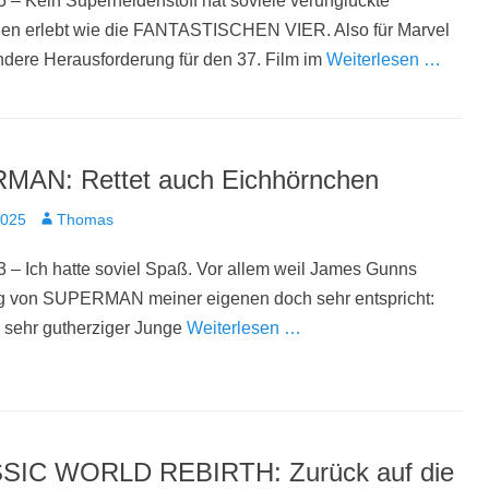
 – Kein Superheldenstoff hat soviele verunglückte
gen erlebt wie die FANTASTISCHEN VIER. Also für Marvel
dere Herausforderung für den 37. Film im
Weiterlesen …
AN: Rettet auch Eichhörnchen
t
Autor
2025
Thomas
 – Ich hatte soviel Spaß. Vor allem weil James Gunns
ng von SUPERMAN meiner eigenen doch sehr entspricht:
, sehr gutherziger Junge
Weiterlesen …
SIC WORLD REBIRTH: Zurück auf die