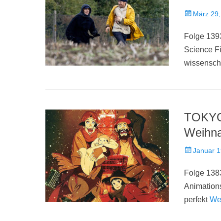
Veröffentlich
März 29,
am
Folge 139
Science Fi
wissenscha
TOKYO
Weihna
Veröffentlich
Januar 1
am
Folge 1383
Animations
perfekt
We