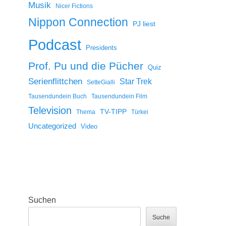
Musik
Nicer Fictions
Nippon Connection
PJ liest
Podcast
Presidents
Prof. Pu und die Pücher
Quiz
Serienflittchen
Star Trek
SetteGialli
Tausendundein Buch
Tausendundein Film
Television
TV-TIPP
Thema
Türkei
Uncategorized
Video
Suchen
Suche