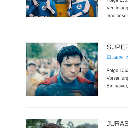
Folge 1365
Verfilmun
eine beson
SUPERM
Veröffentlich
Juli 26, 
am
Folge 1363
Vorstellu
Ein naiver
JURAS