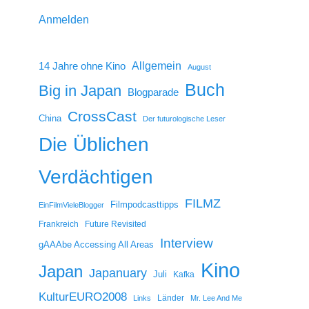
Anmelden
14 Jahre ohne Kino
Allgemein
August
Buch
Big in Japan
Blogparade
CrossCast
China
Der futurologische Leser
Die Üblichen
Verdächtigen
FILMZ
Filmpodcasttipps
EinFilmVieleBlogger
Frankreich
Future Revisited
Interview
gAAAbe Accessing All Areas
Kino
Japan
Japanuary
Juli
Kafka
KulturEURO2008
Länder
Links
Mr. Lee And Me