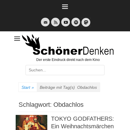
Weiter
zum
Inhalt
E-
Feed
YouTube
Spotify
Mail
Der erste Eindruck direkt nach dem Kino
Suche
nach:
Start
»
Beiträge mit Tag(s)
Obdachlos
Schlagwort:
Obdachlos
TOKYO GODFATHERS:
Ein Weihnachtsmärchen