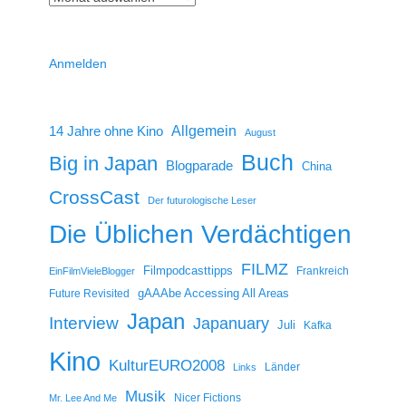
Anmelden
14 Jahre ohne Kino
Allgemein
August
Buch
Big in Japan
Blogparade
China
CrossCast
Der futurologische Leser
Die Üblichen Verdächtigen
FILMZ
Filmpodcasttipps
Frankreich
EinFilmVieleBlogger
gAAAbe Accessing All Areas
Future Revisited
Japan
Interview
Japanuary
Juli
Kafka
Kino
KulturEURO2008
Länder
Links
Musik
Nicer Fictions
Mr. Lee And Me