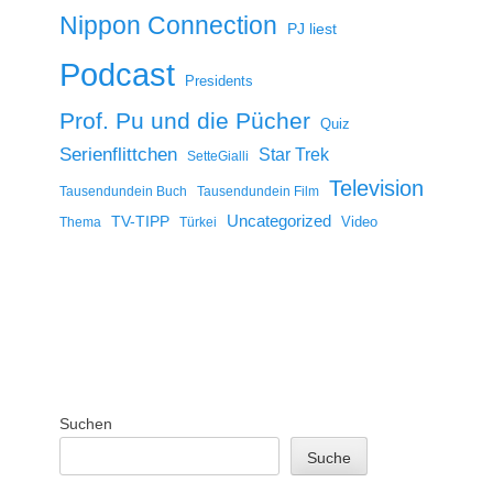
Nippon Connection
PJ liest
Podcast
Presidents
Prof. Pu und die Pücher
Quiz
Serienflittchen
Star Trek
SetteGialli
Television
Tausendundein Buch
Tausendundein Film
Uncategorized
TV-TIPP
Video
Thema
Türkei
Suchen
Suche