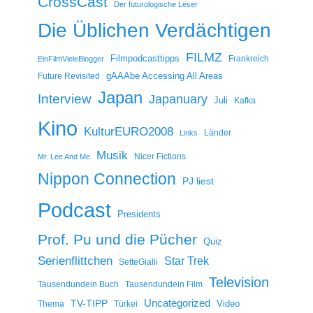
CrossCast
Der futurologische Leser
Die Üblichen Verdächtigen
FILMZ
Filmpodcasttipps
Frankreich
EinFilmVieleBlogger
gAAAbe Accessing All Areas
Future Revisited
Japan
Interview
Japanuary
Juli
Kafka
Kino
KulturEURO2008
Länder
Links
Musik
Nicer Fictions
Mr. Lee And Me
Nippon Connection
PJ liest
Podcast
Presidents
Prof. Pu und die Pücher
Quiz
Serienflittchen
Star Trek
SetteGialli
Television
Tausendundein Buch
Tausendundein Film
Uncategorized
TV-TIPP
Video
Thema
Türkei