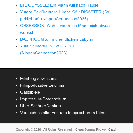
DIE ODYSSEE: Ein Mann will nach Hause
Yutaro Seki/Kentaro Hirase SAI: DISASTER (Sai
gekijoban) (NipponConnection2026)
OBSESSION: Wehe, wenn ein Mann sich etwas
wünscht
BACKROOMS: Im unendlichen Labyrinth
Yuta Shimotsu: NEW GROUP
(NipponConnection2026)
Filmblogverzeichnis
Filmpodcastverzeichnis
Gastspiele
Impressum/Datenschutz
Über SchönerDenken
Verzeichnis aller von uns besprochenen Filme
Copyright © 2026
. All Rights Reserved. | Clean Journal Pro von
Catch