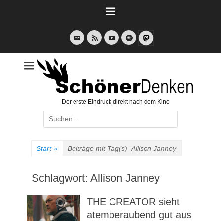
Weiter
zum
Inhalt
E-
Feed
YouTube
Spotify
Mail
Der erste Eindruck direkt nach dem Kino
Suche
nach:
Start
»
Beiträge mit Tag(s)
Allison Janney
Schlagwort:
Allison Janney
THE CREATOR sieht
atemberaubend gut aus