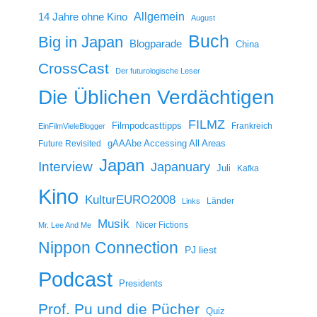
14 Jahre ohne Kino
Allgemein
August
Buch
Big in Japan
Blogparade
China
CrossCast
Der futurologische Leser
Die Üblichen Verdächtigen
FILMZ
Filmpodcasttipps
Frankreich
EinFilmVieleBlogger
gAAAbe Accessing All Areas
Future Revisited
Japan
Interview
Japanuary
Juli
Kafka
Kino
KulturEURO2008
Länder
Links
Musik
Nicer Fictions
Mr. Lee And Me
Nippon Connection
PJ liest
Podcast
Presidents
Prof. Pu und die Pücher
Quiz