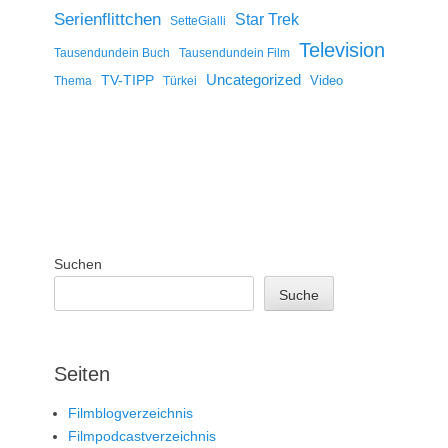
Serienflittchen
Star Trek
SetteGialli
Television
Tausendundein Buch
Tausendundein Film
Uncategorized
TV-TIPP
Video
Thema
Türkei
Suchen
Suche
Seiten
Filmblogverzeichnis
Filmpodcastverzeichnis