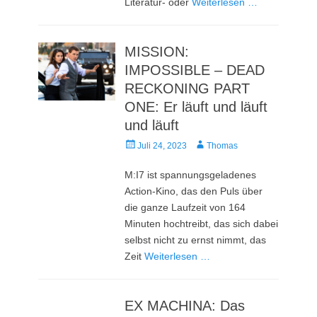
Literatur- oder
Weiterlesen …
MISSION:
IMPOSSIBLE – DEAD
RECKONING PART
ONE: Er läuft und läuft
und läuft
Veröffentlicht
Autor
Juli 24, 2023
Thomas
am
M:I7 ist spannungsgeladenes
Action-Kino, das den Puls über
die ganze Laufzeit von 164
Minuten hochtreibt, das sich dabei
selbst nicht zu ernst nimmt, das
Zeit
Weiterlesen …
EX MACHINA: Das