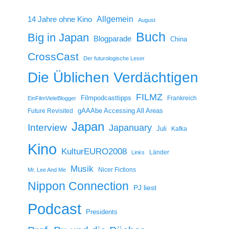
14 Jahre ohne Kino
Allgemein
August
Buch
Big in Japan
Blogparade
China
CrossCast
Der futurologische Leser
Die Üblichen Verdächtigen
FILMZ
Filmpodcasttipps
Frankreich
EinFilmVieleBlogger
gAAAbe Accessing All Areas
Future Revisited
Japan
Interview
Japanuary
Juli
Kafka
Kino
KulturEURO2008
Länder
Links
Musik
Nicer Fictions
Mr. Lee And Me
Nippon Connection
PJ liest
Podcast
Presidents