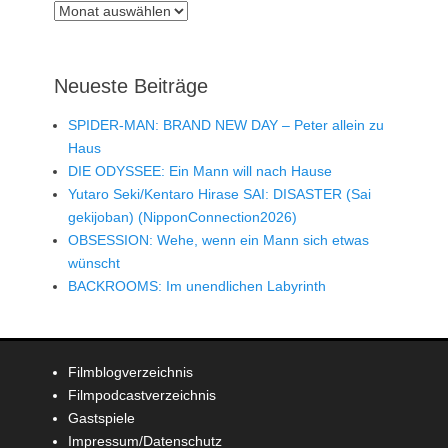
Archiv
Neueste Beiträge
SPIDER-MAN: BRAND NEW DAY – Peter allein zu
Haus
DIE ODYSSEE: Ein Mann will nach Hause
Yutaro Seki/Kentaro Hirase SAI: DISASTER (Sai
gekijoban) (NipponConnection2026)
OBSESSION: Wehe, wenn ein Mann sich etwas
wünscht
BACKROOMS: Im unendlichen Labyrinth
Filmblogverzeichnis
Filmpodcastverzeichnis
Gastspiele
Impressum/Datenschutz