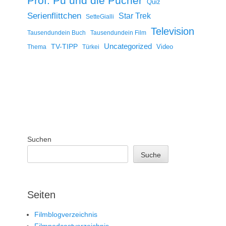
Prof. Pu und die Pücher
Quiz
Serienflittchen
Star Trek
SetteGialli
Television
Tausendundein Buch
Tausendundein Film
Uncategorized
TV-TIPP
Video
Thema
Türkei
Suchen
Suche
Seiten
Filmblogverzeichnis
Filmpodcastverzeichnis