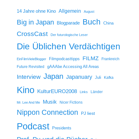
14 Jahre ohne Kino
Allgemein
August
Buch
Big in Japan
Blogparade
China
CrossCast
Der futurologische Leser
Die Üblichen Verdächtigen
FILMZ
Filmpodcasttipps
Frankreich
EinFilmVieleBlogger
gAAAbe Accessing All Areas
Future Revisited
Japan
Interview
Japanuary
Juli
Kafka
Kino
KulturEURO2008
Länder
Links
Musik
Nicer Fictions
Mr. Lee And Me
Nippon Connection
PJ liest
Podcast
Presidents