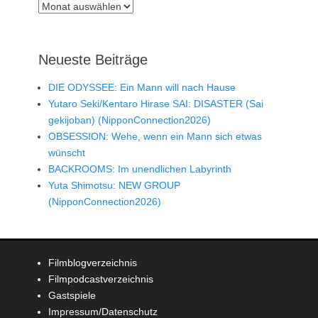
Archiv
Neueste Beiträge
DIE ODYSSEE: Ein Mann will nach Hause
Yutaro Seki/Kentaro Hirase SAI: DISASTER (Sai
gekijoban) (NipponConnection2026)
OBSESSION: Wehe, wenn ein Mann sich etwas
wünscht
BACKROOMS: Im unendlichen Labyrinth
Yuta Shimotsu: NEW GROUP
(NipponConnection2026)
Filmblogverzeichnis
Filmpodcastverzeichnis
Gastspiele
Impressum/Datenschutz