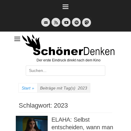
Weiter
zum
Inhalt
E-
Feed
YouTube
Spotify
Mail
Der erste Eindruck direkt nach dem Kino
Suche
nach:
Start
»
Beiträge mit Tag(s)
2023
Schlagwort:
2023
ELAHA: Selbst
entscheiden, wann man