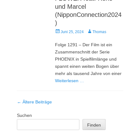
und Marcel
(NipponConnection2024
)
Veröffentlicht
Autor
Juni 25, 2024
Thomas
am
Folge 1291 – Der Film ist ein
Zusammenschnitt der Serie
PHOENIX in Spielfilmlänge und
spannt einen weiten Bogen über
mehr als tausend Jahre von einer
Weiterlesen …
Beitrag-
←
Ältere Beiträge
Navigation
Suchen
Finden