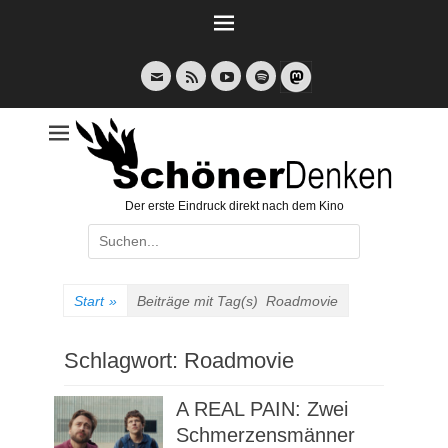
Weiter
zum
Inhalt
E-
Feed
YouTube
Spotify
Mail
Der erste Eindruck direkt nach dem Kino
Suche
nach:
Start
»
Beiträge mit Tag(s)
Roadmovie
Schlagwort:
Roadmovie
A REAL PAIN: Zwei
Schmerzensmänner