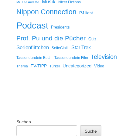
Musik
Nicer Fictions
Mr. Lee And Me
Nippon Connection
PJ liest
Podcast
Presidents
Prof. Pu und die Pücher
Quiz
Serienflittchen
Star Trek
SetteGialli
Television
Tausendundein Buch
Tausendundein Film
Uncategorized
TV-TIPP
Video
Thema
Türkei
Suchen
Suche