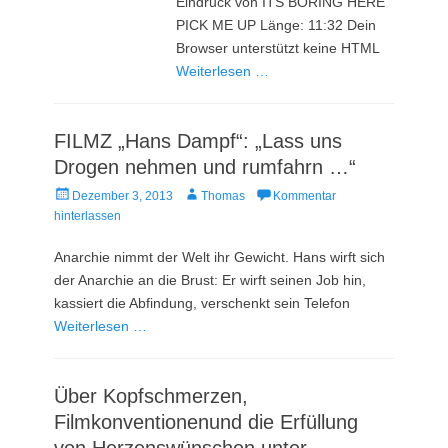
Eindruck von ITS BORING HERE
PICK ME UP Länge: 11:32 Dein
Browser unterstützt keine HTML
Weiterlesen …
FILMZ „Hans Dampf“: „Lass uns
Drogen nehmen und rumfahrn …“
Veröffentlicht
Autor
Dezember 3, 2013
Thomas
Kommentar
am
hinterlassen
Anarchie nimmt der Welt ihr Gewicht. Hans wirft sich
der Anarchie an die Brust: Er wirft seinen Job hin,
kassiert die Abfindung, verschenkt sein Telefon
Weiterlesen …
Über Kopfschmerzen,
Filmkonventionenund die Erfüllung
von Herzenswünschen,unter