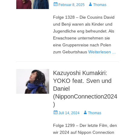
Veröffentlicht
Autor
Februar 8, 2025
Thomas
am
Folge 1328 – Die Cousins David
und Benji waren als Kinder und
Jugendliche eng befreundet. Als
Erwachsene unternehmen sie
eine Gruppenreise nach Polen
zum Geburtshaus
Weiterlesen …
Kazuyoshi Kumakiri:
YOKO feat. Sven und
Daniel
(NipponConnection2024
)
Veröffentlicht
Autor
Juli 14, 2024
Thomas
am
Folge 1299 – Der letzte Film, den
wir 2024 auf Nippon Connection