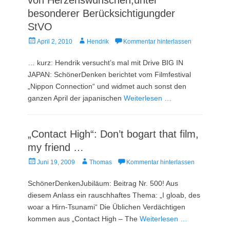
besonderer Berücksichtigungder
StVO
Veröffentlicht
Autor
April 2, 2010
Hendrik
Kommentar hinterlassen
am
… kurz: Hendrik versucht’s mal mit Drive BIG IN
JAPAN: SchönerDenken berichtet vom Filmfestival
„Nippon Connection“ und widmet auch sonst den
ganzen April der japanischen
Weiterlesen …
„Contact High“: Don’t bogart that film,
my friend …
Veröffentlicht
Autor
Juni 19, 2009
Thomas
Kommentar hinterlassen
am
SchönerDenkenJubiläum: Beitrag Nr. 500! Aus
diesem Anlass ein rauschhaftes Thema: „I gloab, des
woar a Hirn-Tsunami“ Die Üblichen Verdächtigen
kommen aus „Contact High – The
Weiterlesen …