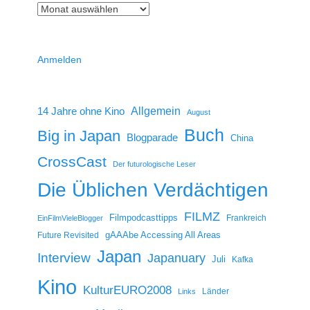
Anmelden
14 Jahre ohne Kino
Allgemein
August
Buch
Big in Japan
Blogparade
China
CrossCast
Der futurologische Leser
Die Üblichen Verdächtigen
FILMZ
Filmpodcasttipps
Frankreich
EinFilmVieleBlogger
gAAAbe Accessing All Areas
Future Revisited
Japan
Interview
Japanuary
Juli
Kafka
Kino
KulturEURO2008
Länder
Links