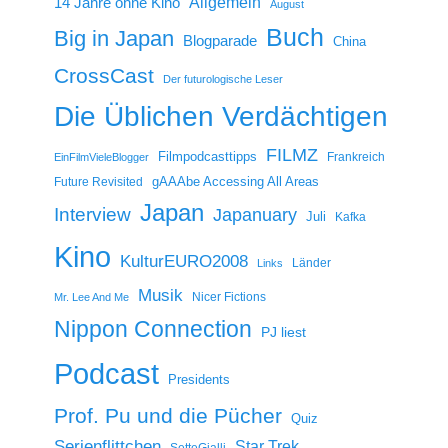
14 Jahre ohne Kino
Allgemein
August
Buch
Big in Japan
Blogparade
China
CrossCast
Der futurologische Leser
Die Üblichen Verdächtigen
FILMZ
Filmpodcasttipps
Frankreich
EinFilmVieleBlogger
gAAAbe Accessing All Areas
Future Revisited
Japan
Interview
Japanuary
Juli
Kafka
Kino
KulturEURO2008
Länder
Links
Musik
Nicer Fictions
Mr. Lee And Me
Nippon Connection
PJ liest
Podcast
Presidents
Prof. Pu und die Pücher
Quiz
Serienflittchen
Star Trek
SetteGialli