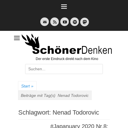
Weiter
zum
Inhalt
E-
Feed
YouTube
Spotify
Mail
Der erste Eindruck direkt nach dem Kino
Suche
nach:
Start
»
Beiträge mit Tag(s)
Nenad Todorovic
Schlagwort:
Nenad Todorovic
#Japanuary 2020 Nr.8: