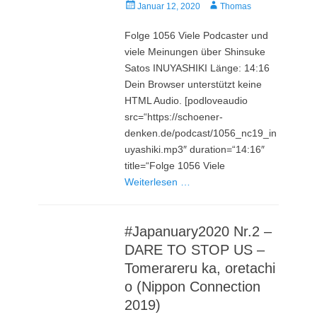
Veröffentlicht
Autor
Januar 12, 2020
Thomas
am
Folge 1056 Viele Podcaster und
viele Meinungen über Shinsuke
Satos INUYASHIKI Länge: 14:16
Dein Browser unterstützt keine
HTML Audio. [podloveaudio
src=“https://schoener-
denken.de/podcast/1056_nc19_in
uyashiki.mp3″ duration=“14:16″
title=“Folge 1056 Viele
Weiterlesen …
#Japanuary2020 Nr.2 –
DARE TO STOP US –
Tomerareru ka, oretachi
o (Nippon Connection
2019)