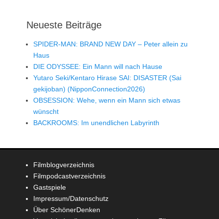
Neueste Beiträge
SPIDER-MAN: BRAND NEW DAY – Peter allein zu
Haus
DIE ODYSSEE: Ein Mann will nach Hause
Yutaro Seki/Kentaro Hirase SAI: DISASTER (Sai
gekijoban) (NipponConnection2026)
OBSESSION: Wehe, wenn ein Mann sich etwas
wünscht
BACKROOMS: Im unendlichen Labyrinth
Filmblogverzeichnis
Filmpodcastverzeichnis
Gastspiele
Impressum/Datenschutz
Über SchönerDenken