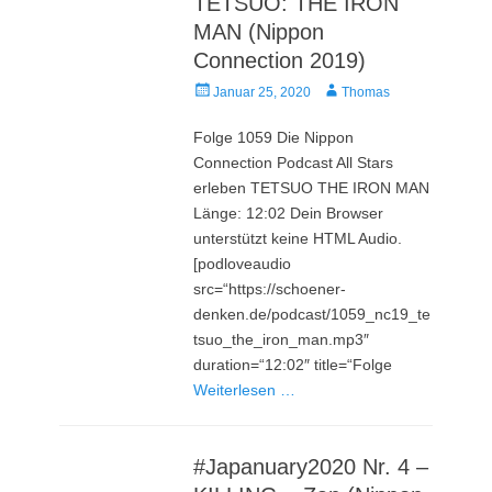
TETSUO: THE IRON
MAN (Nippon
Connection 2019)
Veröffentlicht
Autor
Januar 25, 2020
Thomas
am
Folge 1059 Die Nippon
Connection Podcast All Stars
erleben TETSUO THE IRON MAN
Länge: 12:02 Dein Browser
unterstützt keine HTML Audio.
[podloveaudio
src=“https://schoener-
denken.de/podcast/1059_nc19_te
tsuo_the_iron_man.mp3″
duration=“12:02″ title=“Folge
Weiterlesen …
#Japanuary2020 Nr. 4 –