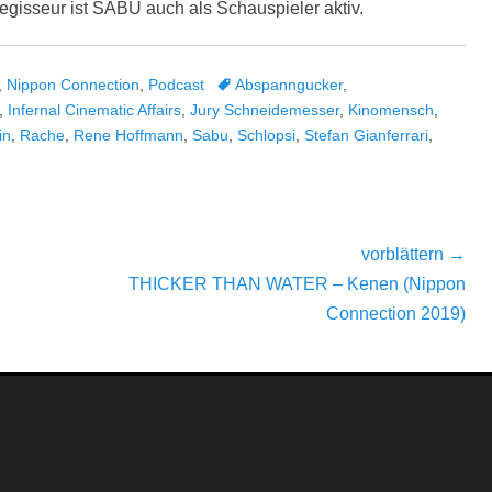
egisseur ist SABU auch als Schauspieler aktiv.
Tags
,
Nippon Connection
,
Podcast
Abspanngucker
,
,
Infernal Cinematic Affairs
,
Jury Schneidemesser
,
Kinomensch
,
in
,
Rache
,
Rene Hoffmann
,
Sabu
,
Schlopsi
,
Stefan Gianferrari
,
vorblättern →
Nächster
THICKER THAN WATER – Kenen (Nippon
Beitrag:
Connection 2019)