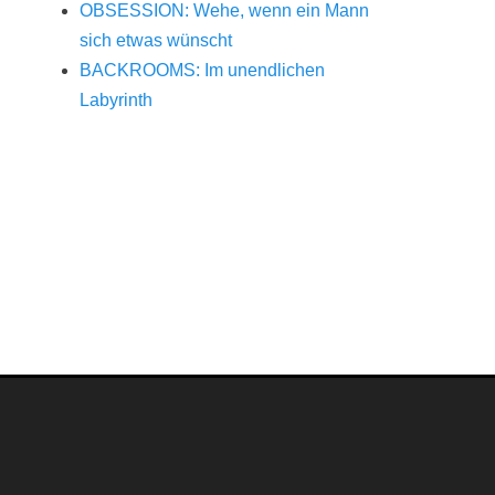
OBSESSION: Wehe, wenn ein Mann
sich etwas wünscht
BACKROOMS: Im unendlichen
Labyrinth