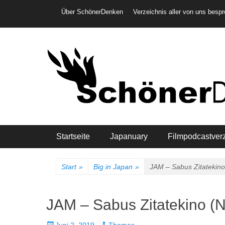
Weiter
Header-Menü
Über SchönerDenken
Verzeichnis aller von uns besp
zum
Inhalt
Hauptmenü
Startseite
Japanuary
Filmpodcastver
Start
»
Big in Japan
»
JAM – Sabus Zitatekin
JAM – Sabus Zitatekino (
Veröffentlicht
Autor