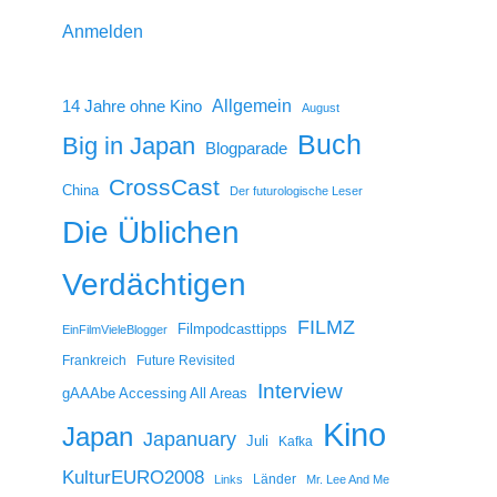
Anmelden
14 Jahre ohne Kino
Allgemein
August
Buch
Big in Japan
Blogparade
CrossCast
China
Der futurologische Leser
Die Üblichen
Verdächtigen
FILMZ
Filmpodcasttipps
EinFilmVieleBlogger
Frankreich
Future Revisited
Interview
gAAAbe Accessing All Areas
Kino
Japan
Japanuary
Juli
Kafka
KulturEURO2008
Länder
Links
Mr. Lee And Me