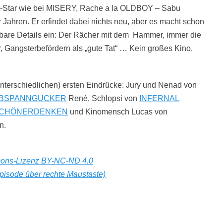
rt-Star wie bei MISERY, Rache a la OLDBOY – Sabu
r Jahren. Er erfindet dabei nichts neu, aber es macht schon
bare Details ein: Der Rächer mit dem Hammer, immer die
r, Gangsterbefördern als „gute Tat“ … Kein großes Kino,
(unterschiedlichen) ersten Eindrücke: Jury und Nenad von
BSPANNGUCKER
René, Schlopsi von
INFERNAL
CHÖNERDENKEN
und Kinomensch Lucas von
n.
ons-Lizenz BY-NC-ND 4.0
pisode über rechte Maustaste)