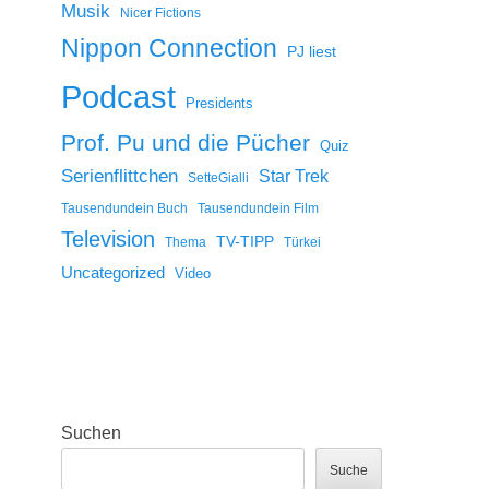
Musik
Nicer Fictions
Nippon Connection
PJ liest
Podcast
Presidents
Prof. Pu und die Pücher
Quiz
Serienflittchen
Star Trek
SetteGialli
Tausendundein Buch
Tausendundein Film
Television
TV-TIPP
Thema
Türkei
Uncategorized
Video
Suchen
Suche