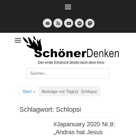
Weiter
zum
Inhalt
E-
Feed
YouTube
Spotify
Mail
Der erste Eindruck direkt nach dem Kino
Suche
nach:
Start
»
Beiträge mit Tag(s)
Schlopsi
Schlagwort:
Schlopsi
#Japanuary 2020 Nr.8:
„Andras hat Jesus