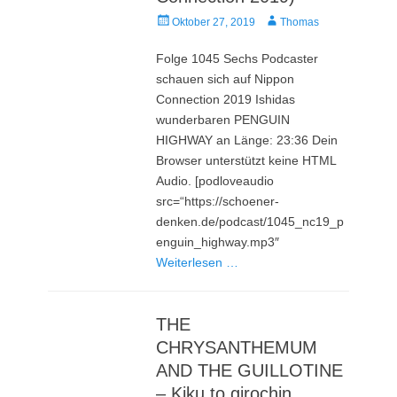
Veröffentlicht
Autor
Oktober 27, 2019
Thomas
am
Folge 1045 Sechs Podcaster
schauen sich auf Nippon
Connection 2019 Ishidas
wunderbaren PENGUIN
HIGHWAY an Länge: 23:36 Dein
Browser unterstützt keine HTML
Audio. [podloveaudio
src=“https://schoener-
denken.de/podcast/1045_nc19_p
enguin_highway.mp3″
Weiterlesen …
THE
CHRYSANTHEMUM
AND THE GUILLOTINE
– Kiku to girochin