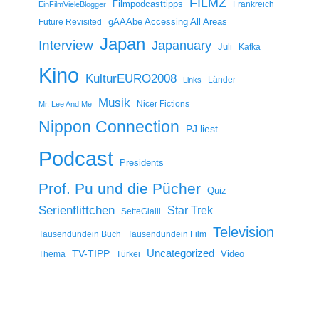
FILMZ
Filmpodcasttipps
Frankreich
EinFilmVieleBlogger
gAAAbe Accessing All Areas
Future Revisited
Japan
Interview
Japanuary
Juli
Kafka
Kino
KulturEURO2008
Länder
Links
Musik
Nicer Fictions
Mr. Lee And Me
Nippon Connection
PJ liest
Podcast
Presidents
Prof. Pu und die Pücher
Quiz
Serienflittchen
Star Trek
SetteGialli
Television
Tausendundein Buch
Tausendundein Film
Uncategorized
TV-TIPP
Video
Thema
Türkei