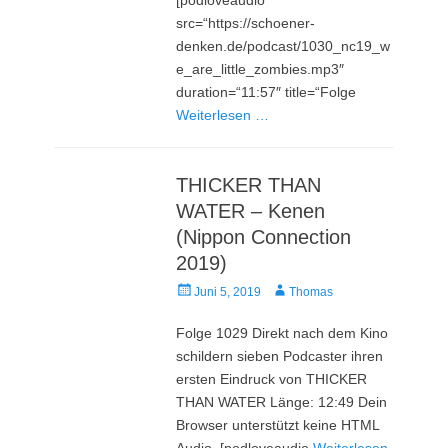
src=“https://schoener-
denken.de/podcast/1030_nc19_w
e_are_little_zombies.mp3″
duration=“11:57″ title=“Folge
Weiterlesen …
THICKER THAN
WATER – Kenen
(Nippon Connection
2019)
Veröffentlicht
Autor
Juni 5, 2019
Thomas
am
Folge 1029 Direkt nach dem Kino
schildern sieben Podcaster ihren
ersten Eindruck von THICKER
THAN WATER Länge: 12:49 Dein
Browser unterstützt keine HTML
Audio. [podloveaudio
Weiterlesen