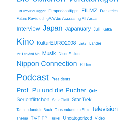
FILMZ
Filmpodcasttipps
Frankreich
EinFilmVieleBlogger
gAAAbe Accessing All Areas
Future Revisited
Japan
Interview
Japanuary
Juli
Kafka
Kino
KulturEURO2008
Länder
Links
Musik
Nicer Fictions
Mr. Lee And Me
Nippon Connection
PJ liest
Podcast
Presidents
Prof. Pu und die Pücher
Quiz
Serienflittchen
Star Trek
SetteGialli
Television
Tausendundein Buch
Tausendundein Film
Uncategorized
TV-TIPP
Video
Thema
Türkei