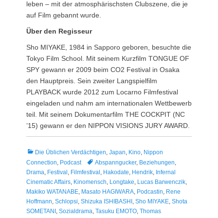
leben – mit der atmosphärischsten Clubszene, die je
auf Film gebannt wurde.
Über den Regisseur
Sho MIYAKE, 1984 in Sapporo geboren, besuchte die
Tokyo Film School. Mit seinem Kurzfilm TONGUE OF
SPY gewann er 2009 beim CO2 Festival in Osaka
den Hauptpreis. Sein zweiter Langspielfilm
PLAYBACK wurde 2012 zum Locarno Filmfestival
eingeladen und nahm am internationalen Wettbewerb
teil. Mit seinem Dokumentarfilm THE COCKPIT (NC
’15) gewann er den NIPPON VISIONS JURY AWARD.
Kategorien
Die Üblichen Verdächtigen
,
Japan
,
Kino
,
Nippon
Tags
Connection
,
Podcast
Abspanngucker
,
Beziehungen
,
Drama
,
Festival
,
Filmfestival
,
Hakodate
,
Hendrik
,
Infernal
Cinematic Affairs
,
Kinomensch
,
Longtake
,
Lucas Barwenczik
,
Makiko WATANABE
,
Masato HAGIWARA
,
Podcastin
,
Rene
Hoffmann
,
Schlopsi
,
Shizuka ISHIBASHI
,
Sho MIYAKE
,
Shota
SOMETANI
,
Sozialdrama
,
Tasuku EMOTO
,
Thomas