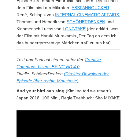
Episode ihre ersten Eindrücke schildern. Direkt nach
dem Film sind am Mikrofon:
ABSPANNGUCKER
René, Schlopsi von
INFERNAL CINEMATIC AFFAIRS
,
Thomas und Hendrik von
SCHÖNERDENKEN
und
Kinomensch Lucas von
LONGTAKE
(der erklärt, was
der Film mit Haruki Murakamis „Der Tag an dem ich
das hundertprozentige Mädchen traf“ zu tun hat).
Text und Podcast stehen unter der
Creative
Commons-Lizenz BY-NC-ND 4.0
Quelle: SchönerDenken
(Direkter Download der
Episode über rechte Maustaste)
And your bird can sing
(Kimi no tori wa utaeru)
Japan 2018, 106 Min., Regie/Drehbuch: Sho MIYAKE