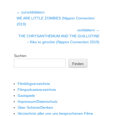
Beitragsnavigation
← zurückblättern
Vorheriger
WE ARE LITTLE ZOMBIES (Nippon Connection
Beitrag:
2019)
vorblättern →
Nächster
THE CHRYSANTHEMUM AND THE GUILLOTINE
Beitrag:
– Kiku to girochin (Nippon Connection 2019)
Suchen
Finden
Filmblogverzeichnis
Filmpodcastverzeichnis
Gastspiele
Impressum/Datenschutz
Über SchönerDenken
Verzeichnis aller von uns besprochenen Filme