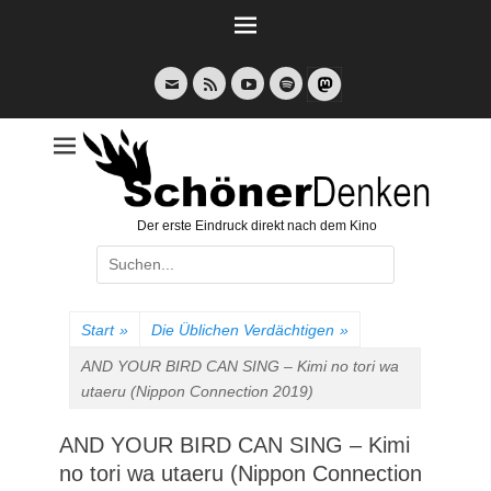
Weiter
zum
Inhalt
E-
Feed
YouTube
Spotify
Mail
Der erste Eindruck direkt nach dem Kino
Suche
nach:
Start
»
Die Üblichen Verdächtigen
»
AND YOUR BIRD CAN SING – Kimi no tori wa
utaeru (Nippon Connection 2019)
AND YOUR BIRD CAN SING – Kimi
no tori wa utaeru (Nippon Connection