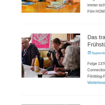
immer sich
Film HOW
Das tra
Frühst
Veröffentlich
Septemb
am
Folge 1370
Connection
Filmblog-F
Weiterles