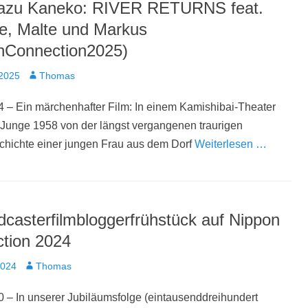
azu Kaneko: RIVER RETURNS feat.
ne, Malte und Markus
nConnection2025)
t
Autor
 2025
Thomas
 – Ein märchenhafter Film: In einem Kamishibai-Theater
n Junge 1958 von der längst vergangenen traurigen
chichte einer jungen Frau aus dem Dorf
Weiterlesen …
dcasterfilmbloggerfrühstück auf Nippon
tion 2024
t
Autor
2024
Thomas
 – In unserer Jubiläumsfolge (eintausenddreihundert