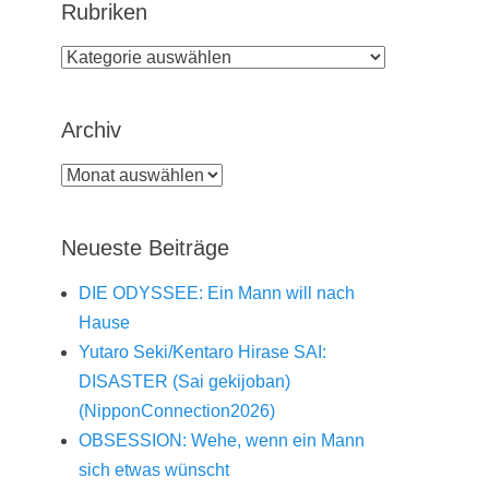
Rubriken
Rubriken
Archiv
Archiv
Neueste Beiträge
DIE ODYSSEE: Ein Mann will nach
Hause
Yutaro Seki/Kentaro Hirase SAI:
DISASTER (Sai gekijoban)
(NipponConnection2026)
OBSESSION: Wehe, wenn ein Mann
sich etwas wünscht