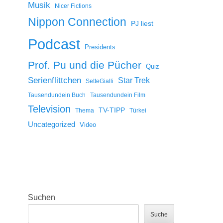
Musik
Nicer Fictions
Nippon Connection
PJ liest
Podcast
Presidents
Prof. Pu und die Pücher
Quiz
Serienflittchen
Star Trek
SetteGialli
Tausendundein Buch
Tausendundein Film
Television
TV-TIPP
Thema
Türkei
Uncategorized
Video
Suchen
Suche