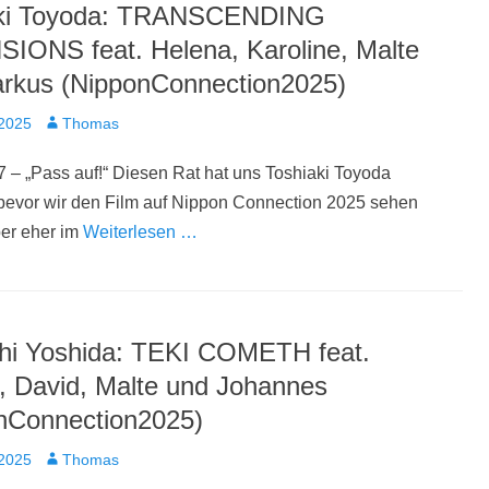
aki Toyoda: TRANSCENDING
IONS feat. Helena, Karoline, Malte
rkus (NipponConnection2025)
t
Autor
 2025
Thomas
 – „Pass auf!“ Diesen Rat hat uns Toshiaki Toyoda
bevor wir den Film auf Nippon Connection 2025 sehen
ber eher im
Weiterlesen …
hi Yoshida: TEKI COMETH feat.
, David, Malte und Johannes
nConnection2025)
t
Autor
 2025
Thomas