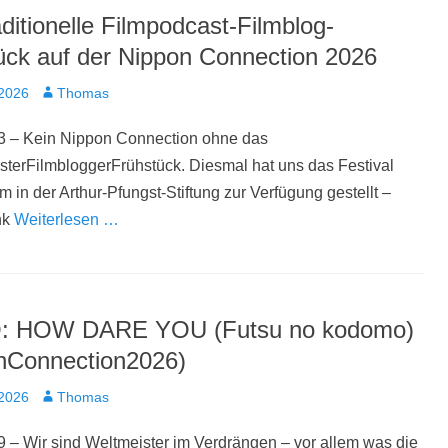
ditionelle Filmpodcast-Filmblog-
ück auf der Nippon Connection 2026
t
Autor
 2026
Thomas
3 – Kein Nippon Connection ohne das
terFilmbloggerFrühstück. Diesmal hat uns das Festival
 in der Arthur-Pfungst-Stiftung zur Verfügung gestellt –
nk
Weiterlesen …
O: HOW DARE YOU (Futsu no kodomo)
nConnection2026)
t
Autor
 2026
Thomas
 – Wir sind Weltmeister im Verdrängen – vor allem was die