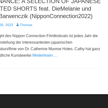
ANCE: A SELECTION OF JAPANESE
TED SHORTS feat. DieMelanie und
Barwenczik (NipponConnection2022)
t
Autor
26, 2023
Thomas
ght des Nippon Connection Filmfestivals ist jedes Jahr die
tellung der interessantesten japanischen
kurzfilme von Dr. Catherine Munroe Hotes. Cathy hat ganz
edliche Kunstwerke
Weiterlesen …