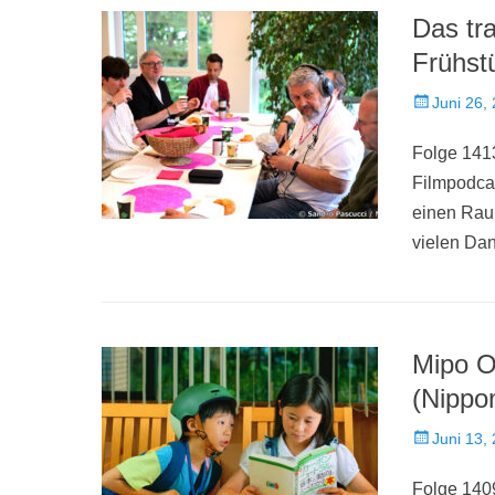
Das tra
Frühst
Veröffentlich
Juni 26,
am
Folge 141
Filmpodcas
einen Raum
vielen Da
Mipo 
(Nippo
Veröffentlich
Juni 13,
am
Folge 1409