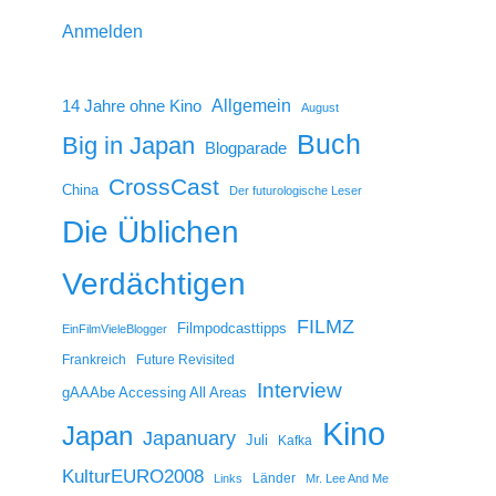
Anmelden
14 Jahre ohne Kino
Allgemein
August
Buch
Big in Japan
Blogparade
CrossCast
China
Der futurologische Leser
Die Üblichen
Verdächtigen
FILMZ
Filmpodcasttipps
EinFilmVieleBlogger
Frankreich
Future Revisited
Interview
gAAAbe Accessing All Areas
Kino
Japan
Japanuary
Juli
Kafka
KulturEURO2008
Länder
Links
Mr. Lee And Me