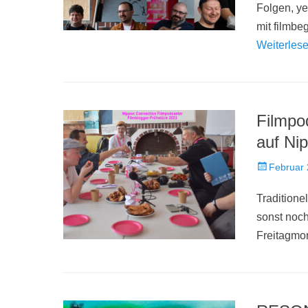
Folgen, ye
mit filmbe
Weiterles
Filmpo
auf Ni
Veröffentlich
Februar 
am
Traditione
sonst noc
Freitagmor