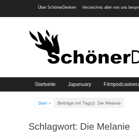
Weiter
Header-Menü
Über SchönerDenken
Verzeichnis aller von uns besp
zum
Inhalt
Hauptmenü
Startseite
Japanuary
Filmpodcastver
Start
»
Beiträge mit Tag(s)
Die Melanie
Schlagwort:
Die Melanie