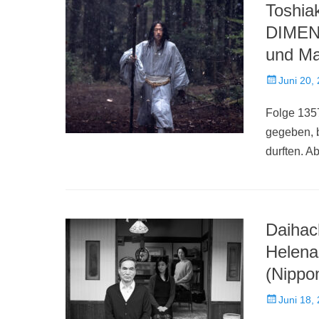
Toshi
DIMENS
und Ma
Veröffentlich
Juni 20,
am
Folge 1357
gegeben, 
durften. A
Daihac
Helena
(Nippo
Veröffentlich
Juni 18,
am