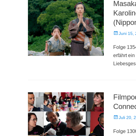
Masak
Karoli
(Nippo
Veröffentlich
Juni 15,
am
Folge 1354
erfährt ei
Liebesges
Filmpo
Connec
Veröffentlich
Juli 20, 
am
Folge 1300