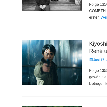
Folge 1356
COMETH. Ab
ersten
Wei
Kiyosh
René u
Veröffentlich
Juni 17,
am
Folge 1355
gewählt, e
Betrüger, 