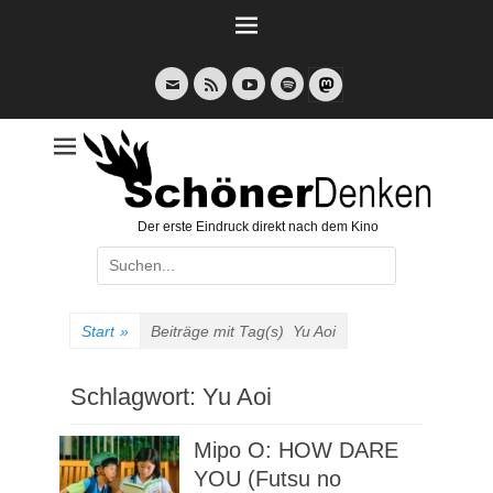
Weiter
zum
Inhalt
E-
Feed
YouTube
Spotify
Mail
Der erste Eindruck direkt nach dem Kino
Suche
nach:
Start
»
Beiträge mit Tag(s)
Yu Aoi
Schlagwort:
Yu Aoi
Mipo O: HOW DARE
YOU (Futsu no