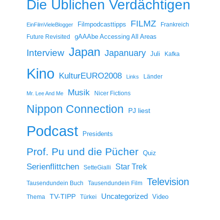
Die Üblichen Verdächtigen
FILMZ
Filmpodcasttipps
Frankreich
EinFilmVieleBlogger
gAAAbe Accessing All Areas
Future Revisited
Japan
Interview
Japanuary
Juli
Kafka
Kino
KulturEURO2008
Länder
Links
Musik
Nicer Fictions
Mr. Lee And Me
Nippon Connection
PJ liest
Podcast
Presidents
Prof. Pu und die Pücher
Quiz
Serienflittchen
Star Trek
SetteGialli
Television
Tausendundein Buch
Tausendundein Film
Uncategorized
TV-TIPP
Video
Thema
Türkei