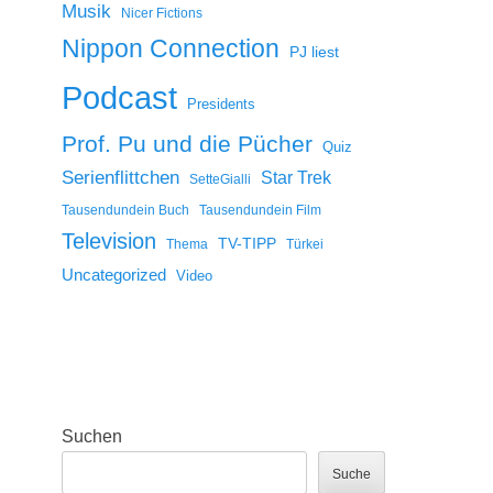
Musik
Nicer Fictions
Nippon Connection
PJ liest
Podcast
Presidents
Prof. Pu und die Pücher
Quiz
Serienflittchen
Star Trek
SetteGialli
Tausendundein Buch
Tausendundein Film
Television
TV-TIPP
Thema
Türkei
Uncategorized
Video
Suchen
Suche