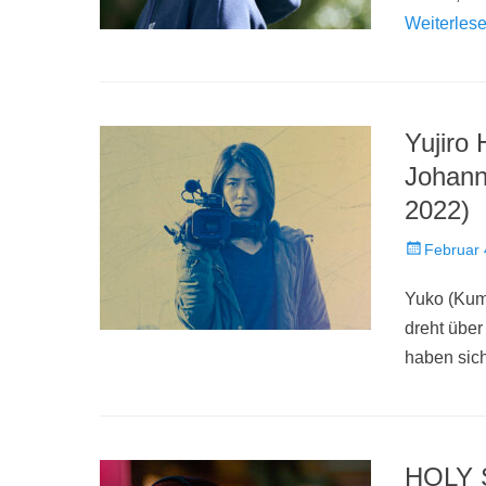
Weiterles
Yujiro
Johann
2022)
Veröffentlich
Februar 
am
Yuko (Kumi
dreht über
haben sich
HOLY S