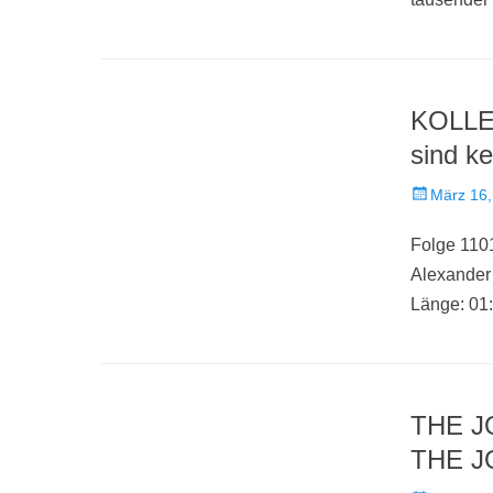
KOLLE
sind k
Veröffentlich
März 16,
am
Folge 110
Alexande
Länge: 01
THE J
THE JO