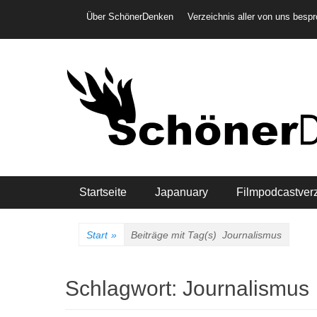
Weiter
Header-Menü
Über SchönerDenken
Verzeichnis aller von uns besp
zum
Inhalt
Hauptmenü
Startseite
Japanuary
Filmpodcastver
Start
»
Beiträge mit Tag(s)
Journalismus
Schlagwort:
Journalismus