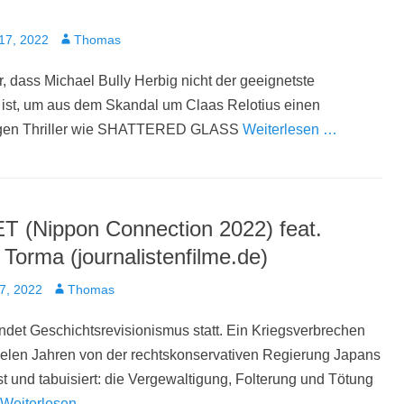
t
Autor
17, 2022
Thomas
r, dass Michael Bully Herbig nicht der geeignetste
 ist, um aus dem Skandal um Claas Relotius einen
igen Thriller wie SHATTERED GLASS
Weiterlesen …
 (Nippon Connection 2022) feat.
 Torma (journalistenfilme.de)
t
Autor
7, 2022
Thomas
indet Geschichtsrevisionismus statt. Ein Kriegsverbrechen
vielen Jahren von der rechtskonservativen Regierung Japans
t und tabuisiert: die Vergewaltigung, Folterung und Tötung
Weiterlesen …