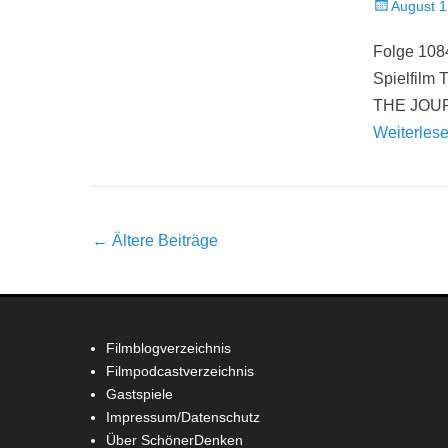
Veröffentlich
August 1
am
Folge 108
Spielfil
THE JOURN
Weiterles
Beitrag-
←
Ältere Beiträge
Navigation
Filmblogverzeichnis
Filmpodcastverzeichnis
Gastspiele
Impressum/Datenschutz
Über SchönerDenken