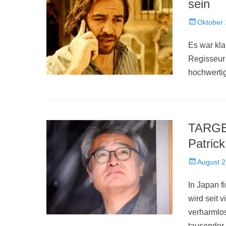
sein
Veröffentlich
Oktober 
am
Es war kla
Regisseur
hochwert
TARGET
Patrick
Veröffentlich
August 2
am
In Japan f
wird seit 
verharmlos
tausender