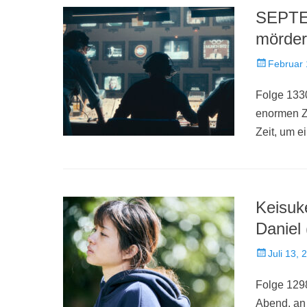
SEPTEM
mörder
Veröffentlich
Februar 
am
Folge 1330
enormen Ze
Zeit, um e
Keisuk
Daniel
Veröffentlich
Juli 13, 
am
Folge 1298
Abend, an 