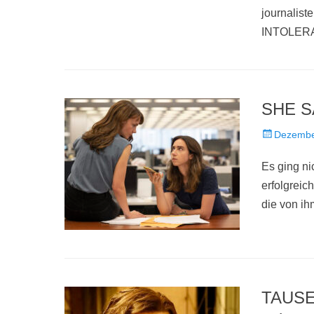
journalist
INTOLER
SHE SA
Veröffentlich
Dezembe
am
Es ging ni
erfolgreic
die von i
TAUSE