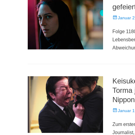
gefeier
Veröffentlich
Januar 2
am
Folge 1180
Lebensber
Abweichun
Keisuk
Torma 
Nippon
Veröffentlich
Januar 1
am
Zum erste
Journalist