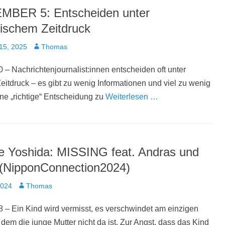
BER 5: Entscheiden unter
ischem Zeitdruck
t
Autor
15, 2025
Thomas
 – Nachrichtenjournalist:innen entscheiden oft unter
itdruck – es gibt zu wenig Informationen und viel zu wenig
ine „richtige“ Entscheidung zu
Weiterlesen …
e Yoshida: MISSING feat. Andras und
 (NipponConnection2024)
t
Autor
2024
Thomas
 – Ein Kind wird vermisst, es verschwindet am einzigen
dem die junge Mutter nicht da ist. Zur Angst, dass das Kind