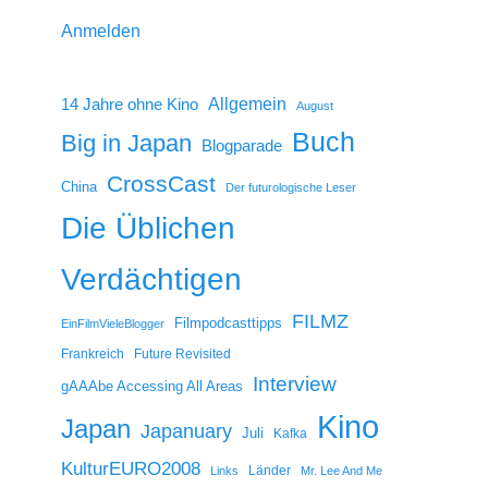
Anmelden
14 Jahre ohne Kino
Allgemein
August
Buch
Big in Japan
Blogparade
CrossCast
China
Der futurologische Leser
Die Üblichen
Verdächtigen
FILMZ
Filmpodcasttipps
EinFilmVieleBlogger
Frankreich
Future Revisited
Interview
gAAAbe Accessing All Areas
Kino
Japan
Japanuary
Juli
Kafka
KulturEURO2008
Länder
Links
Mr. Lee And Me