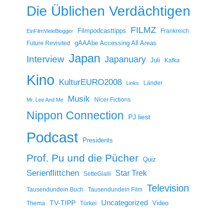
Die Üblichen Verdächtigen
FILMZ
Filmpodcasttipps
Frankreich
EinFilmVieleBlogger
gAAAbe Accessing All Areas
Future Revisited
Japan
Interview
Japanuary
Juli
Kafka
Kino
KulturEURO2008
Länder
Links
Musik
Nicer Fictions
Mr. Lee And Me
Nippon Connection
PJ liest
Podcast
Presidents
Prof. Pu und die Pücher
Quiz
Serienflittchen
Star Trek
SetteGialli
Television
Tausendundein Buch
Tausendundein Film
Uncategorized
TV-TIPP
Video
Thema
Türkei