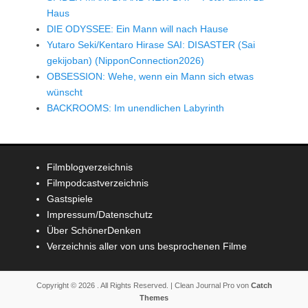
Haus
DIE ODYSSEE: Ein Mann will nach Hause
Yutaro Seki/Kentaro Hirase SAI: DISASTER (Sai
gekijoban) (NipponConnection2026)
OBSESSION: Wehe, wenn ein Mann sich etwas
wünscht
BACKROOMS: Im unendlichen Labyrinth
Filmblogverzeichnis
Filmpodcastverzeichnis
Gastspiele
Impressum/Datenschutz
Über SchönerDenken
Verzeichnis aller von uns besprochenen Filme
Copyright © 2026
. All Rights Reserved. | Clean Journal Pro von
Catch
Themes