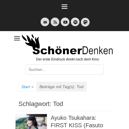
Weiter
zum
Inhalt
E-
Feed
YouTube
Spotify
Mail
Der erste Eindruck direkt nach dem Kino
Suche
nach:
Start
»
Beiträge mit Tag(s)
Tod
Schlagwort:
Tod
Ayuko Tsukahara:
FIRST KISS (Fasuto