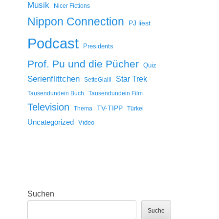
Musik
Nicer Fictions
Nippon Connection
PJ liest
Podcast
Presidents
Prof. Pu und die Pücher
Quiz
Serienflittchen
Star Trek
SetteGialli
Tausendundein Buch
Tausendundein Film
Television
TV-TIPP
Thema
Türkei
Uncategorized
Video
Suchen
Suche