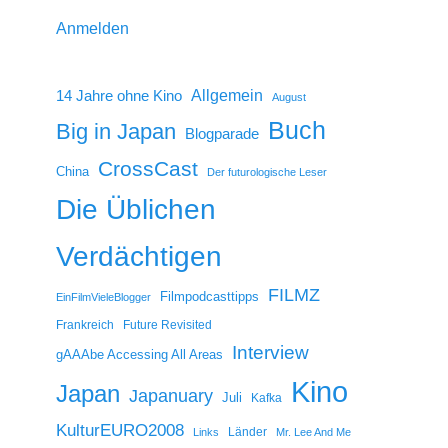
Anmelden
14 Jahre ohne Kino
Allgemein
August
Buch
Big in Japan
Blogparade
CrossCast
China
Der futurologische Leser
Die Üblichen
Verdächtigen
FILMZ
Filmpodcasttipps
EinFilmVieleBlogger
Frankreich
Future Revisited
Interview
gAAAbe Accessing All Areas
Kino
Japan
Japanuary
Juli
Kafka
KulturEURO2008
Länder
Links
Mr. Lee And Me