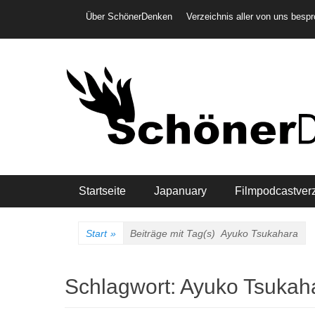
Weiter
Header-Menü
Über SchönerDenken
Verzeichnis aller von uns besp
zum
Inhalt
Hauptmenü
Startseite
Japanuary
Filmpodcastver
Start
»
Beiträge mit Tag(s)
Ayuko Tsukahara
Schlagwort:
Ayuko Tsukah