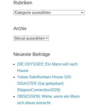
Rubriken
Rubriken
Archiv
Archiv
Neueste Beiträge
DIE ODYSSEE: Ein Mann will nach
Hause
Yutaro Seki/Kentaro Hirase SAI:
DISASTER (Sai gekijoban)
(NipponConnection2026)
OBSESSION: Wehe, wenn ein Mann
sich etwas wünscht