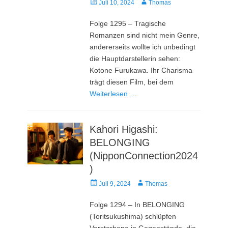
Veröffentlicht
Autor
Juli 10, 2024
Thomas
am
Folge 1295 – Tragische
Romanzen sind nicht mein Genre,
andererseits wollte ich unbedingt
die Hauptdarstellerin sehen:
Kotone Furukawa. Ihr Charisma
trägt diesen Film, bei dem
Weiterlesen …
Kahori Higashi:
BELONGING
(NipponConnection2024
)
Veröffentlicht
Autor
Juli 9, 2024
Thomas
am
Folge 1294 – In BELONGING
(Toritsukushima) schlüpfen
Verstorbene in Gegenstände, die