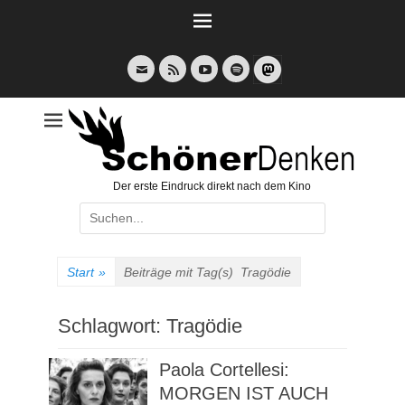
Weiter
zum
Inhalt
E-
Feed
YouTube
Spotify
Mail
Der erste Eindruck direkt nach dem Kino
Suche
nach:
Start
»
Beiträge mit Tag(s)
Tragödie
Schlagwort:
Tragödie
Paola Cortellesi:
MORGEN IST AUCH