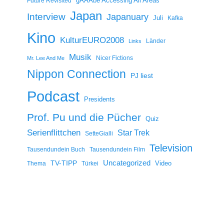
gAAAbe Accessing All Areas
Future Revisited
Japan
Interview
Japanuary
Juli
Kafka
Kino
KulturEURO2008
Länder
Links
Musik
Nicer Fictions
Mr. Lee And Me
Nippon Connection
PJ liest
Podcast
Presidents
Prof. Pu und die Pücher
Quiz
Serienflittchen
Star Trek
SetteGialli
Television
Tausendundein Buch
Tausendundein Film
Uncategorized
TV-TIPP
Video
Thema
Türkei