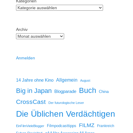
Kategorien
Archiv
Anmelden
14 Jahre ohne Kino
Allgemein
August
Buch
Big in Japan
Blogparade
China
CrossCast
Der futurologische Leser
Die Üblichen Verdächtigen
FILMZ
Filmpodcasttipps
Frankreich
EinFilmVieleBlogger