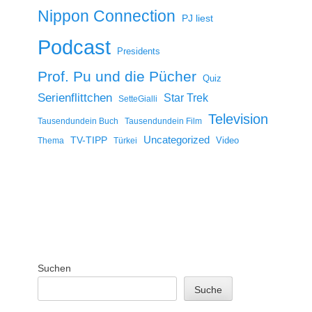
Nippon Connection
PJ liest
Podcast
Presidents
Prof. Pu und die Pücher
Quiz
Serienflittchen
Star Trek
SetteGialli
Television
Tausendundein Buch
Tausendundein Film
Uncategorized
TV-TIPP
Video
Thema
Türkei
Suchen
Suche