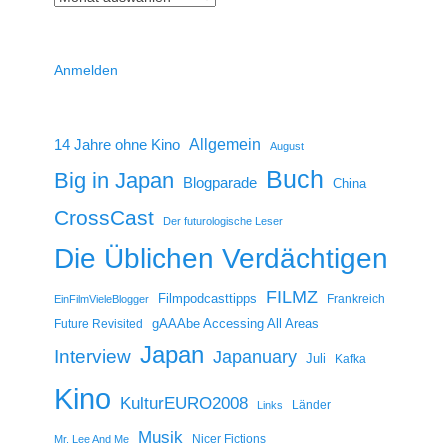
Anmelden
14 Jahre ohne Kino
Allgemein
August
Buch
Big in Japan
Blogparade
China
CrossCast
Der futurologische Leser
Die Üblichen Verdächtigen
FILMZ
Filmpodcasttipps
Frankreich
EinFilmVieleBlogger
gAAAbe Accessing All Areas
Future Revisited
Japan
Interview
Japanuary
Juli
Kafka
Kino
KulturEURO2008
Länder
Links
Musik
Nicer Fictions
Mr. Lee And Me