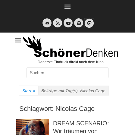
Weiter
zum
Inhalt
E-
Feed
YouTube
Spotify
Mail
Der erste Eindruck direkt nach dem Kino
Suche
nach:
Start
»
Beiträge mit Tag(s)
Nicolas Cage
Schlagwort:
Nicolas Cage
DREAM SCENARIO:
Wir träumen von