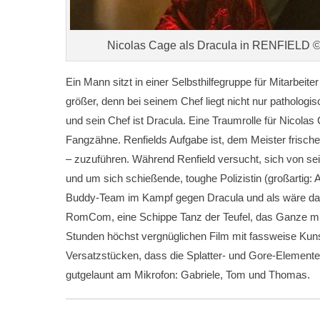
Nicolas Cage als Dracula in RENFIELD 
Ein Mann sitzt in einer Selbsthilfegruppe für Mitarbeit
größer, denn bei seinem Chef liegt nicht nur pathologi
und sein Chef ist Dracula. Eine Traumrolle für Nicolas
Fangzähne. Renfields Aufgabe ist, dem Meister frisch
– zuzuführen. Während Renfield versucht, sich von sein
und um sich schießende, toughe Polizistin (großartig
Buddy-Team im Kampf gegen Dracula und als wäre das
RomCom, eine Schippe Tanz der Teufel, das Ganze mi
Stunden höchst vergnüglichen Film mit fassweise Kunst
Versatzstücken, dass die Splatter- und Gore-Element
gutgelaunt am Mikrofon: Gabriele, Tom und Thomas.