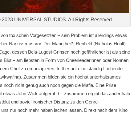
© 2023 UNIVERSAL STUDIOS. All Rights Reserved.
er von toxischen Vorgesetzten – sein Problem ist allerdings etwas
scher Narzissmus vor. Der Mann heißt Renfield (Nicholas Hoult)
 Cage, dessen Bela-Lugosi-Grinsen noch gefährlicher ist als seine
es Blut – am liebsten in Form von Cheerleaderinnen oder Nonnen
em Chef zu emanzipieren, trifft er auf eine ständig fluchende
: Awkwafina). Zusammen bilden sie ein höchst unterhaltsames
 noch nicht genug auch noch gegen die Mafia. Eine Prise
t etwas John Wick aufgerührt – zusammen ergibt das anderthalb
blut und soviel ironischer Distanz zu den Genre-
e uns nur noch mehr haben lachen lassen.
Direkt nach dem Kino