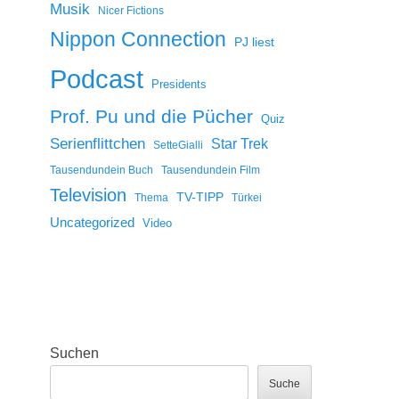
Musik
Nicer Fictions
Nippon Connection
PJ liest
Podcast
Presidents
Prof. Pu und die Pücher
Quiz
Serienflittchen
Star Trek
SetteGialli
Tausendundein Buch
Tausendundein Film
Television
TV-TIPP
Thema
Türkei
Uncategorized
Video
Suchen
Suche