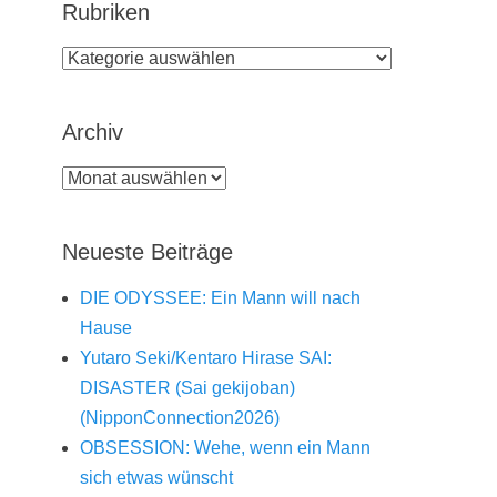
Rubriken
Rubriken
Archiv
Archiv
Neueste Beiträge
DIE ODYSSEE: Ein Mann will nach
Hause
Yutaro Seki/Kentaro Hirase SAI:
DISASTER (Sai gekijoban)
(NipponConnection2026)
OBSESSION: Wehe, wenn ein Mann
sich etwas wünscht