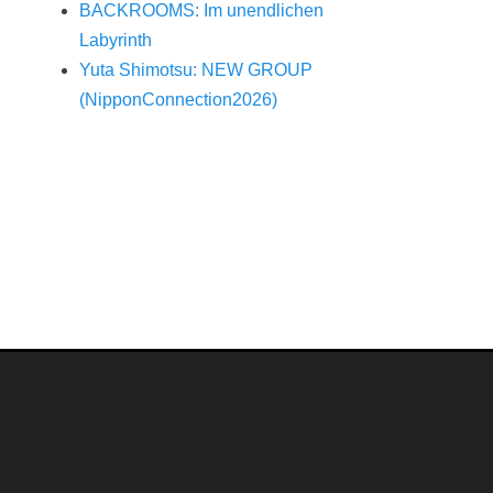
BACKROOMS: Im unendlichen
Labyrinth
Yuta Shimotsu: NEW GROUP
(NipponConnection2026)