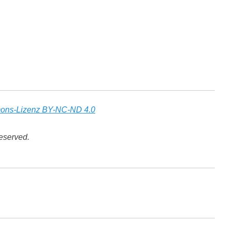
ons-Lizenz BY-NC-ND 4.0
eserved.