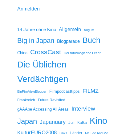
Anmelden
14 Jahre ohne Kino
Allgemein
August
Buch
Big in Japan
Blogparade
CrossCast
China
Der futurologische Leser
Die Üblichen
Verdächtigen
FILMZ
Filmpodcasttipps
EinFilmVieleBlogger
Frankreich
Future Revisited
Interview
gAAAbe Accessing All Areas
Kino
Japan
Japanuary
Juli
Kafka
KulturEURO2008
Länder
Links
Mr. Lee And Me