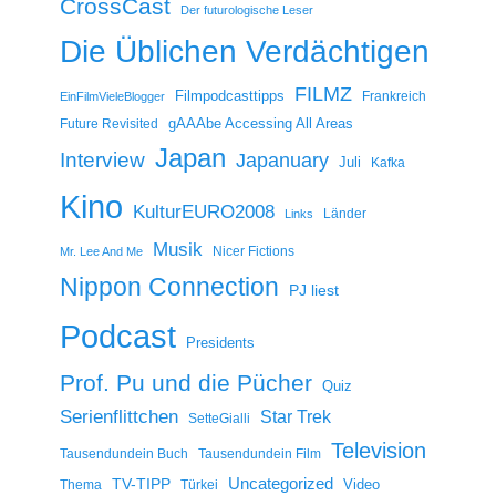
CrossCast
Der futurologische Leser
Die Üblichen Verdächtigen
FILMZ
Filmpodcasttipps
Frankreich
EinFilmVieleBlogger
gAAAbe Accessing All Areas
Future Revisited
Japan
Interview
Japanuary
Juli
Kafka
Kino
KulturEURO2008
Länder
Links
Musik
Nicer Fictions
Mr. Lee And Me
Nippon Connection
PJ liest
Podcast
Presidents
Prof. Pu und die Pücher
Quiz
Serienflittchen
Star Trek
SetteGialli
Television
Tausendundein Buch
Tausendundein Film
Uncategorized
TV-TIPP
Video
Thema
Türkei