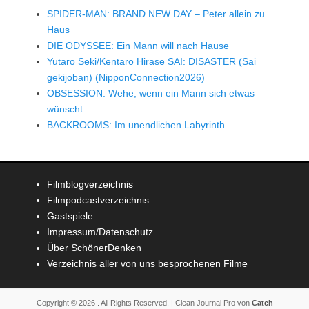
SPIDER-MAN: BRAND NEW DAY – Peter allein zu
Haus
DIE ODYSSEE: Ein Mann will nach Hause
Yutaro Seki/Kentaro Hirase SAI: DISASTER (Sai
gekijoban) (NipponConnection2026)
OBSESSION: Wehe, wenn ein Mann sich etwas
wünscht
BACKROOMS: Im unendlichen Labyrinth
Filmblogverzeichnis
Filmpodcastverzeichnis
Gastspiele
Impressum/Datenschutz
Über SchönerDenken
Verzeichnis aller von uns besprochenen Filme
Copyright © 2026
. All Rights Reserved. | Clean Journal Pro von
Catch