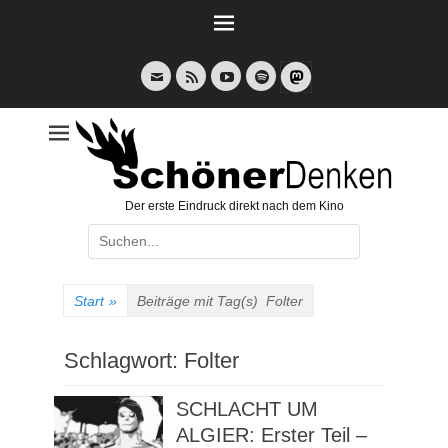
Weiter
zum
Inhalt
E-
Feed
YouTube
Spotify
Mail
Der erste Eindruck direkt nach dem Kino
Suche
nach:
Start
»
Beiträge mit Tag(s)
Folter
Schlagwort:
Folter
SCHLACHT UM
ALGIER: Erster Teil –