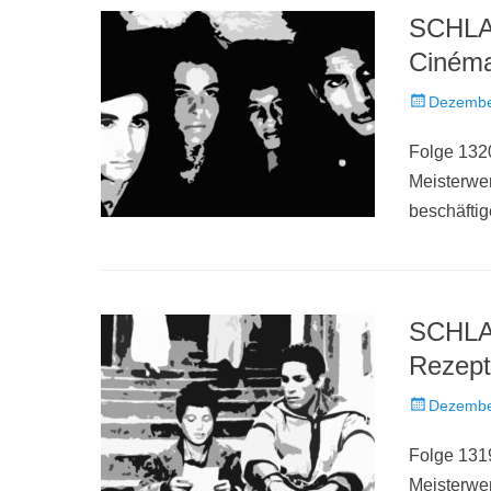
SCHLAC
Cinéma
Veröffentlich
Dezembe
am
Folge 1320
Meisterwe
beschäftig
SCHLAC
Rezept
Veröffentlich
Dezembe
am
Folge 1319
Meisterwe