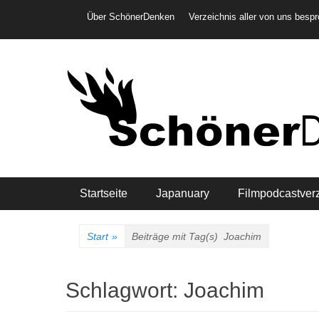
Weiter
Header-Menü
Über SchönerDenken
Verzeichnis aller von uns besp
zum
Inhalt
Hauptmenü
Startseite
Japanuary
Filmpodcastver
Start
»
Beiträge mit Tag(s)
Joachim
Schlagwort:
Joachim