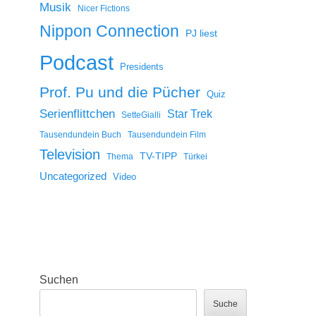
Musik
Nicer Fictions
Nippon Connection
PJ liest
Podcast
Presidents
Prof. Pu und die Pücher
Quiz
Serienflittchen
Star Trek
SetteGialli
Tausendundein Buch
Tausendundein Film
Television
TV-TIPP
Thema
Türkei
Uncategorized
Video
Suchen
Suche