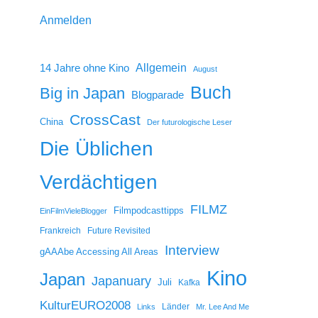
Anmelden
14 Jahre ohne Kino
Allgemein
August
Buch
Big in Japan
Blogparade
CrossCast
China
Der futurologische Leser
Die Üblichen
Verdächtigen
FILMZ
Filmpodcasttipps
EinFilmVieleBlogger
Frankreich
Future Revisited
Interview
gAAAbe Accessing All Areas
Kino
Japan
Japanuary
Juli
Kafka
KulturEURO2008
Länder
Links
Mr. Lee And Me