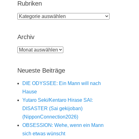
Rubriken
Rubriken
Archiv
Archiv
Neueste Beiträge
DIE ODYSSEE: Ein Mann will nach
Hause
Yutaro Seki/Kentaro Hirase SAI:
DISASTER (Sai gekijoban)
(NipponConnection2026)
OBSESSION: Wehe, wenn ein Mann
sich etwas wünscht