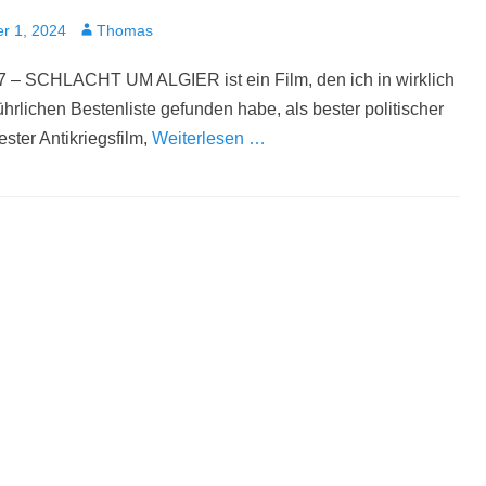
t
Autor
r 1, 2024
Thomas
7 – SCHLACHT UM ALGIER ist ein Film, den ich in wirklich
ührlichen Bestenliste gefunden habe, als bester politischer
ester Antikriegsfilm,
Weiterlesen …