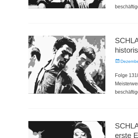
beschäftig
SCHLAC
histor
Veröffentlich
Dezembe
am
Folge 1318
Meisterwe
beschäftig
SCHLAC
erste 