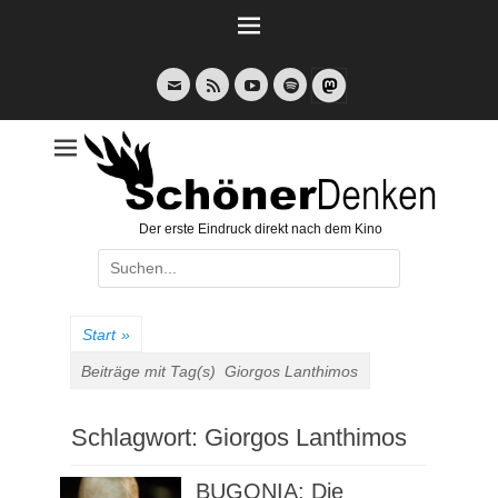
Weiter
zum
Inhalt
E-
Feed
YouTube
Spotify
Mail
Der erste Eindruck direkt nach dem Kino
Suche
nach:
Start
»
Beiträge mit Tag(s)
Giorgos Lanthimos
Schlagwort:
Giorgos Lanthimos
BUGONIA: Die