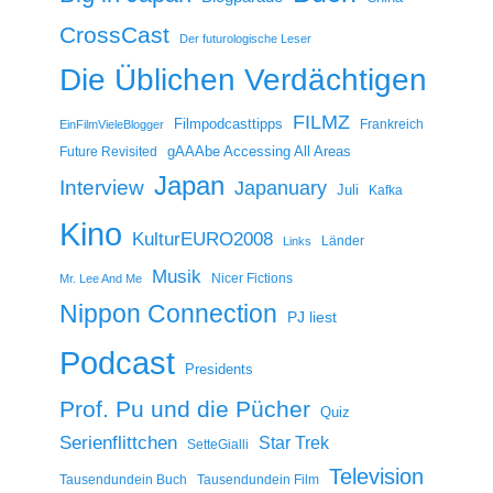
CrossCast
Der futurologische Leser
Die Üblichen Verdächtigen
FILMZ
Filmpodcasttipps
Frankreich
EinFilmVieleBlogger
gAAAbe Accessing All Areas
Future Revisited
Japan
Interview
Japanuary
Juli
Kafka
Kino
KulturEURO2008
Länder
Links
Musik
Nicer Fictions
Mr. Lee And Me
Nippon Connection
PJ liest
Podcast
Presidents
Prof. Pu und die Pücher
Quiz
Serienflittchen
Star Trek
SetteGialli
Television
Tausendundein Buch
Tausendundein Film