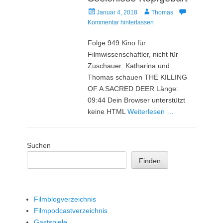
Veröffentlicht
Autor
Januar 4, 2018
Thomas
am
Kommentar hinterlassen
Folge 949 Kino für
Filmwissenschaftler, nicht für
Zuschauer: Katharina und
Thomas schauen THE KILLING
OF A SACRED DEER Länge:
09:44 Dein Browser unterstützt
keine HTML
Weiterlesen …
Suchen
Finden
Filmblogverzeichnis
Filmpodcastverzeichnis
Gastspiele