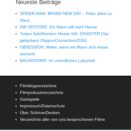
Neueste Beiträge
SPIDER-MAN: BRAND NEW DAY – Peter allein zu
Haus
DIE ODYSSEE: Ein Mann will nach Hause
Yutaro Seki/Kentaro Hirase SAI: DISASTER (Sai
gekijoban) (NipponConnection2026)
OBSESSION: Wehe, wenn ein Mann sich etwas
wünscht
BACKROOMS: Im unendlichen Labyrinth
Filmblogverzeichnis
Filmpodcastverzeichnis
Gastspiele
Impressum/Datenschutz
Über SchönerDenken
Verzeichnis aller von uns besprochenen Filme