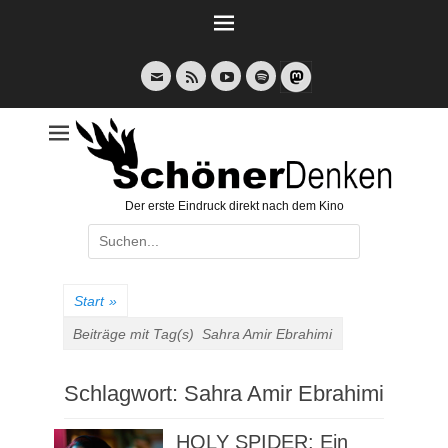
Weiter
zum
Inhalt
E-
Feed
YouTube
Spotify
Mail
Der erste Eindruck direkt nach dem Kino
Suche
nach:
Start
»
Beiträge mit Tag(s)
Sahra Amir Ebrahimi
Schlagwort:
Sahra Amir Ebrahimi
HOLY SPIDER: Ein