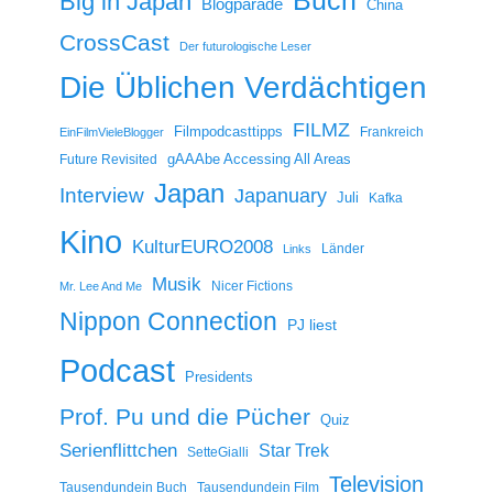
Big in Japan
Blogparade
China
CrossCast
Der futurologische Leser
Die Üblichen Verdächtigen
FILMZ
Filmpodcasttipps
Frankreich
EinFilmVieleBlogger
gAAAbe Accessing All Areas
Future Revisited
Japan
Interview
Japanuary
Juli
Kafka
Kino
KulturEURO2008
Länder
Links
Musik
Nicer Fictions
Mr. Lee And Me
Nippon Connection
PJ liest
Podcast
Presidents
Prof. Pu und die Pücher
Quiz
Serienflittchen
Star Trek
SetteGialli
Television
Tausendundein Buch
Tausendundein Film