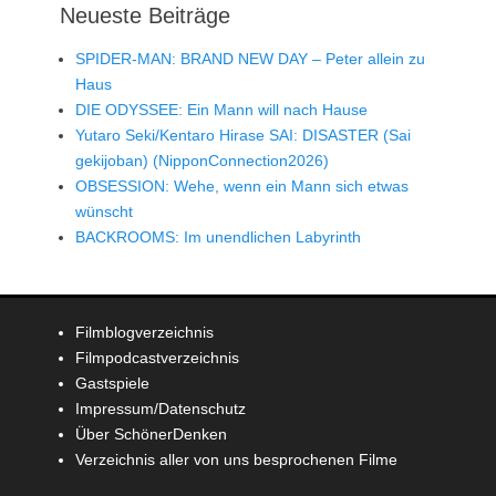
Neueste Beiträge
SPIDER-MAN: BRAND NEW DAY – Peter allein zu
Haus
DIE ODYSSEE: Ein Mann will nach Hause
Yutaro Seki/Kentaro Hirase SAI: DISASTER (Sai
gekijoban) (NipponConnection2026)
OBSESSION: Wehe, wenn ein Mann sich etwas
wünscht
BACKROOMS: Im unendlichen Labyrinth
Filmblogverzeichnis
Filmpodcastverzeichnis
Gastspiele
Impressum/Datenschutz
Über SchönerDenken
Verzeichnis aller von uns besprochenen Filme