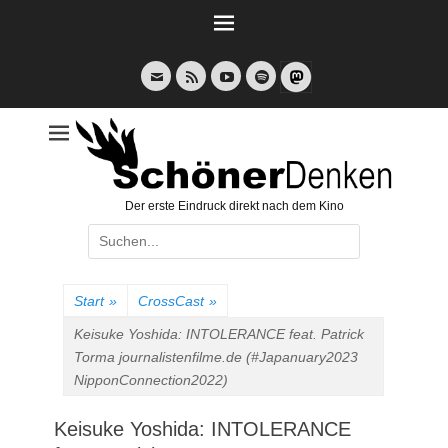
Weiter
zum
Inhalt
E-
Feed
YouTube
Spotify
Mail
Der erste Eindruck direkt nach dem Kino
Suche
nach:
Start
»
CrossCast
»
Keisuke Yoshida: INTOLERANCE feat. Patrick
Torma journalistenfilme.de (#Japanuary2023
NipponConnection2022)
Keisuke Yoshida: INTOLERANCE