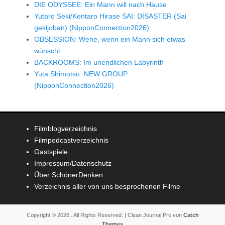
DIE ODYSSEE: Ein Mann will nach Hause
Yutaro Seki/Kentaro Hirase SAI: DISASTER (Sai
gekijoban) (NipponConnection2026)
OBSESSION: Wehe, wenn ein Mann sich etwas
wünscht
BACKROOMS: Im unendlichen Labyrinth
Yuta Shimotsu: NEW GROUP
(NipponConnection2026)
Filmblogverzeichnis
Filmpodcastverzeichnis
Gastspiele
Impressum/Datenschutz
Über SchönerDenken
Verzeichnis aller von uns besprochenen Filme
Copyright © 2026
. All Rights Reserved. | Clean Journal Pro von
Catch
Themes