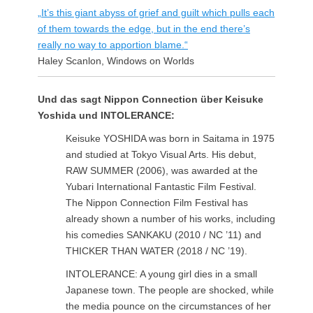
„It’s this giant abyss of grief and guilt which pulls each
of them towards the edge, but in the end there’s
really no way to apportion blame.“
Haley Scanlon, Windows on Worlds
Und das sagt Nippon Connection über Keisuke
Yoshida und INTOLERANCE:
Keisuke YOSHIDA was born in Saitama in 1975
and studied at Tokyo Visual Arts. His debut,
RAW SUMMER (2006), was awarded at the
Yubari International Fantastic Film Festival.
The Nippon Connection Film Festival has
already shown a number of his works, including
his comedies SANKAKU (2010 / NC ’11) and
THICKER THAN WATER (2018 / NC ’19).
INTOLERANCE: A young girl dies in a small
Japanese town. The people are shocked, while
the media pounce on the circumstances of her