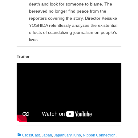
death and look for someone to blame. The
bereaved no longer find peace from the
reporters covering the story. Director Keisuke
YOSHIDA relentlessly analyzes the existential
effects of scandalizing journalism on people’s
lives.
Trailer
Kategorien
CrossCast
,
Japan
,
Japanuary
,
Kino
,
Nippon Connection
,