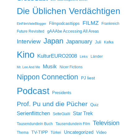
Die Üblichen Verdächtigen
FILMZ
Filmpodcasttipps
Frankreich
EinFilmVieleBlogger
gAAAbe Accessing All Areas
Future Revisited
Japan
Interview
Japanuary
Juli
Kafka
Kino
KulturEURO2008
Länder
Links
Musik
Nicer Fictions
Mr. Lee And Me
Nippon Connection
PJ liest
Podcast
Presidents
Prof. Pu und die Pücher
Quiz
Serienflittchen
Star Trek
SetteGialli
Television
Tausendundein Buch
Tausendundein Film
Uncategorized
TV-TIPP
Video
Thema
Türkei