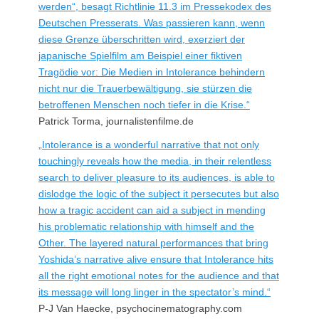
werden“, besagt Richtlinie 11.3 im Pressekodex des
Deutschen Presserats. Was passieren kann, wenn
diese Grenze überschritten wird, exerziert der
japanische Spielfilm am Beispiel einer fiktiven
Tragödie vor: Die Medien in Intolerance behindern
nicht nur die Trauerbewältigung, sie stürzen die
betroffenen Menschen noch tiefer in die Krise.“
Patrick Torma, journalistenfilme.de
„Intolerance is a wonderful narrative that not only
touchingly reveals how the media, in their relentless
search to deliver pleasure to its audiences, is able to
dislodge the logic of the subject it persecutes but also
how a tragic accident can aid a subject in mending
his problematic relationship with himself and the
Other. The layered natural performances that bring
Yoshida’s narrative alive ensure that Intolerance hits
all the right emotional notes for the audience and that
its message will long linger in the spectator’s mind.“
P-J Van Haecke, psychocinematography.com