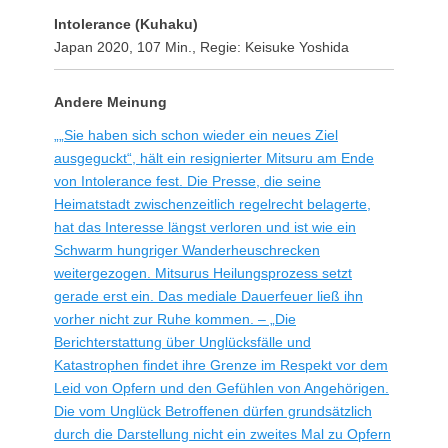
Intolerance (Kuhaku)
Japan 2020, 107 Min., Regie: Keisuke Yoshida
Andere Meinung
„„Sie haben sich schon wieder ein neues Ziel
ausgeguckt“, hält ein resignierter Mitsuru am Ende
von Intolerance fest. Die Presse, die seine
Heimatstadt zwischenzeitlich regelrecht belagerte,
hat das Interesse längst verloren und ist wie ein
Schwarm hungriger Wanderheuschrecken
weitergezogen. Mitsurus Heilungsprozess setzt
gerade erst ein. Das mediale Dauerfeuer ließ ihn
vorher nicht zur Ruhe kommen. – „Die
Berichterstattung über Unglücksfälle und
Katastrophen findet ihre Grenze im Respekt vor dem
Leid von Opfern und den Gefühlen von Angehörigen.
Die vom Unglück Betroffenen dürfen grundsätzlich
durch die Darstellung nicht ein zweites Mal zu Opfern