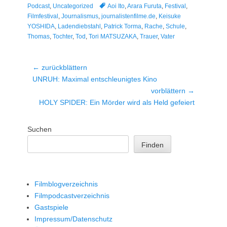
Tags
Podcast
,
Uncategorized
Aoi Ito
,
Arara Furuta
,
Festival
,
Filmfestival
,
Journalismus
,
journalistenfilme.de
,
Keisuke
YOSHIDA
,
Ladendiebstahl
,
Patrick Torma
,
Rache
,
Schule
,
Thomas
,
Tochter
,
Tod
,
Tori MATSUZAKA
,
Trauer
,
Vater
Beitragsnavigation
← zurückblättern
Vorheriger
UNRUH: Maximal entschleunigtes Kino
Beitrag:
vorblättern →
Nächster
HOLY SPIDER: Ein Mörder wird als Held gefeiert
Beitrag:
Suchen
Finden
Filmblogverzeichnis
Filmpodcastverzeichnis
Gastspiele
Impressum/Datenschutz