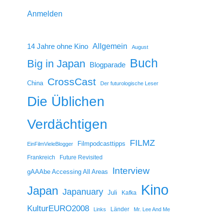
Anmelden
14 Jahre ohne Kino
Allgemein
August
Buch
Big in Japan
Blogparade
CrossCast
China
Der futurologische Leser
Die Üblichen
Verdächtigen
FILMZ
Filmpodcasttipps
EinFilmVieleBlogger
Frankreich
Future Revisited
Interview
gAAAbe Accessing All Areas
Kino
Japan
Japanuary
Juli
Kafka
KulturEURO2008
Länder
Links
Mr. Lee And Me