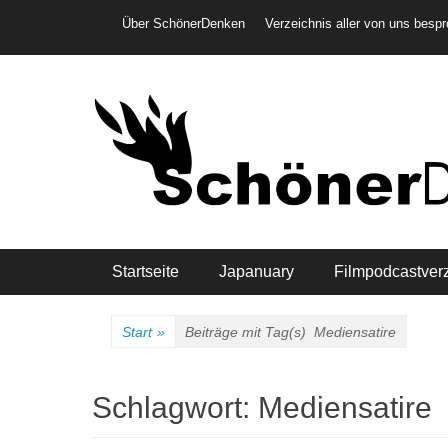
Weiter
Header-Menü
Über SchönerDenken
Verzeichnis aller von uns besp
zum
Inhalt
Hauptmenü
Startseite
Japanuary
Filmpodcastver
Start
»
Beiträge mit Tag(s)
Mediensatire
Schlagwort:
Mediensatire