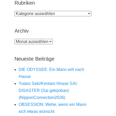
Rubriken
Rubriken
Archiv
Archiv
Neueste Beiträge
DIE ODYSSEE: Ein Mann will nach
Hause
Yutaro Seki/Kentaro Hirase SAI:
DISASTER (Sai gekijoban)
(NipponConnection2026)
OBSESSION: Wehe, wenn ein Mann
sich etwas wünscht