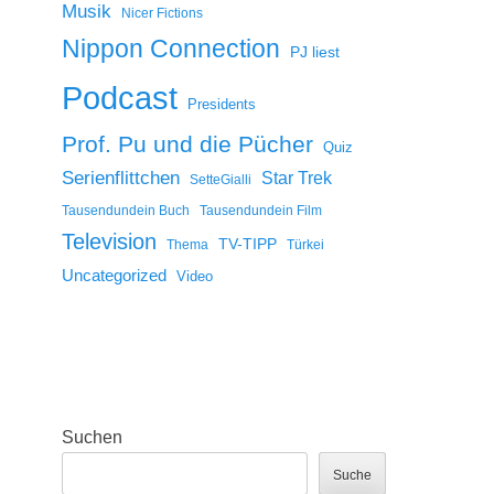
Musik
Nicer Fictions
Nippon Connection
PJ liest
Podcast
Presidents
Prof. Pu und die Pücher
Quiz
Serienflittchen
Star Trek
SetteGialli
Tausendundein Buch
Tausendundein Film
Television
TV-TIPP
Thema
Türkei
Uncategorized
Video
Suchen
Suche