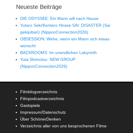
Neueste Beiträge
DIE ODYSSEE: Ein Mann will nach Hause
Yutaro Seki/Kentaro Hirase SAI: DISASTER (Sai
gekijoban) (NipponConnection2026)
OBSESSION: Wehe, wenn ein Mann sich etwas
wünscht
BACKROOMS: Im unendlichen Labyrinth
Yuta Shimotsu: NEW GROUP
(NipponConnection2026)
Filmblogverzeichnis
Filmpodcastverzeichnis
Gastspiele
Impressum/Datenschutz
Über SchönerDenken
Verzeichnis aller von uns besprochenen Filme