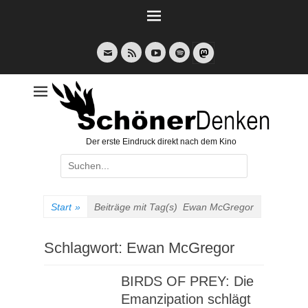
Weiter
zum
Inhalt
E-
Feed
YouTube
Spotify
Mail
Der erste Eindruck direkt nach dem Kino
Suche
nach:
Start
»
Beiträge mit Tag(s)
Ewan McGregor
Schlagwort:
Ewan McGregor
BIRDS OF PREY: Die
Emanzipation schlägt