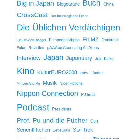
Buch
Big in Japan
Blogparade
China
CrossCast
Der futurologische Leser
Die Üblichen Verdächtigen
FILMZ
Filmpodcasttipps
Frankreich
EinFilmVieleBlogger
gAAAbe Accessing All Areas
Future Revisited
Japan
Interview
Japanuary
Juli
Kafka
Kino
KulturEURO2008
Länder
Links
Musik
Nicer Fictions
Mr. Lee And Me
Nippon Connection
PJ liest
Podcast
Presidents
Prof. Pu und die Pücher
Quiz
Serienflittchen
Star Trek
SetteGialli