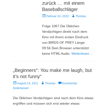
zurück … mit einem
Baseballschläger
Veröffentlicht
Autor
Februar 24, 2020
Thomas
am
Folge 1067 Die Üblichen
Verdächtigen direkt nach dem
Kino mit ihrem ersten Eindruck
von BIRDS OF PREY Länge:
09:56 Dein Browser unterstützt
keine HTML Audio.
Weiterlesen …
„Beginners“: You make me laugh, but
it’s not funny“
Veröffentlicht
Autor
August 14, 2011
Thomas
Kommentar
am
hinterlassen
Die Üblichen Verdächtigen sind nach dem Kino etwas
ergriffen und müssen sich erst wieder etwas