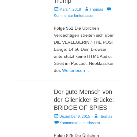
Trump
Veröffentlicht
Autor
März 4, 2018
Thomas
am
Kommentar hinterlassen
Folge 962 Die Üblichen
Verdächtigen streiten sich über
DIE VERLEGERIN / THE POST
Länge: 14:56 Dein Browser
unterstützt keine HTML Audio.
Streit im Podcast: Neoklassiker
des
Weiterlesen …
Der gute Mensch von
der Glienicker Brücke:
BRIDGE OF SPIES
Veröffentlicht
Autor
Dezember 9, 2015
Thomas
am
Kommentar hinterlassen
Folge 825 Die Üblichen