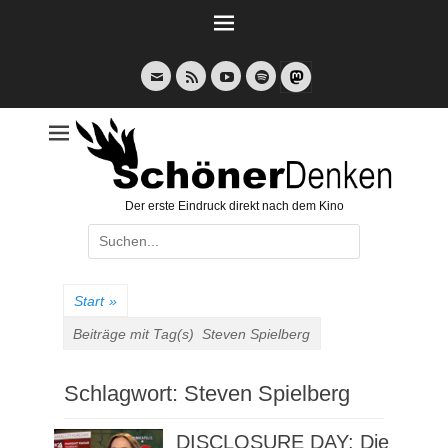
Weiter
zum
Inhalt
E-
Feed
YouTube
Spotify
Mail
Der erste Eindruck direkt nach dem Kino
Suche
nach:
Start
»
Beiträge mit Tag(s)
Steven Spielberg
Schlagwort:
Steven Spielberg
DISCLOSURE DAY: Die