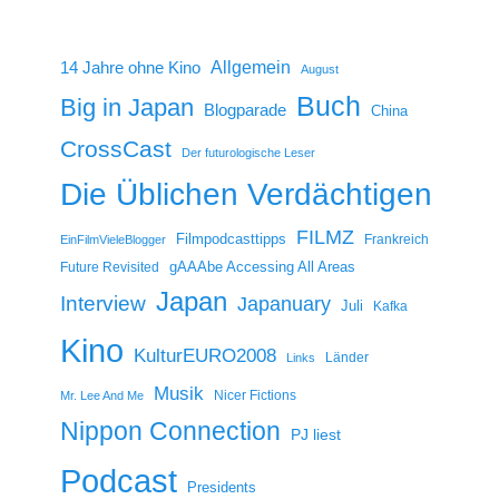
14 Jahre ohne Kino
Allgemein
August
Buch
Big in Japan
Blogparade
China
CrossCast
Der futurologische Leser
Die Üblichen Verdächtigen
FILMZ
Filmpodcasttipps
Frankreich
EinFilmVieleBlogger
gAAAbe Accessing All Areas
Future Revisited
Japan
Interview
Japanuary
Juli
Kafka
Kino
KulturEURO2008
Länder
Links
Musik
Nicer Fictions
Mr. Lee And Me
Nippon Connection
PJ liest
Podcast
Presidents