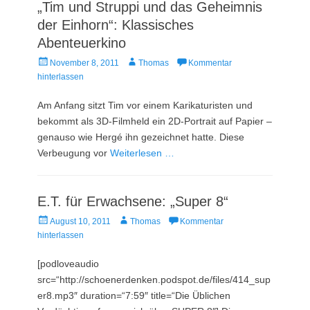
„Tim und Struppi und das Geheimnis
der Einhorn“: Klassisches
Abenteuerkino
Veröffentlicht
Autor
November 8, 2011
Thomas
Kommentar
am
hinterlassen
Am Anfang sitzt Tim vor einem Karikaturisten und
bekommt als 3D-Filmheld ein 2D-Portrait auf Papier –
genauso wie Hergé ihn gezeichnet hatte. Diese
Verbeugung vor
Weiterlesen …
E.T. für Erwachsene: „Super 8“
Veröffentlicht
Autor
August 10, 2011
Thomas
Kommentar
am
hinterlassen
[podloveaudio
src=“http://schoenerdenken.podspot.de/files/414_sup
er8.mp3″ duration=“7:59″ title=“Die Üblichen