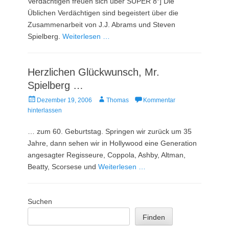
Verdächtigen freuen sich über SUPER 8″] Die
Üblichen Verdächtigen sind begeistert über die
Zusammenarbeit von J.J. Abrams und Steven
Spielberg.
Weiterlesen …
Herzlichen Glückwunsch, Mr.
Spielberg …
Veröffentlicht
Autor
Dezember 19, 2006
Thomas
Kommentar
am
hinterlassen
… zum 60. Geburtstag. Springen wir zurück um 35
Jahre, dann sehen wir in Hollywood eine Generation
angesagter Regisseure, Coppola, Ashby, Altman,
Beatty, Scorsese und
Weiterlesen …
Suchen
Finden