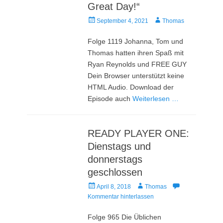
Great Day!“
Veröffentlicht
Autor
September 4, 2021
Thomas
am
Folge 1119 Johanna, Tom und
Thomas hatten ihren Spaß mit
Ryan Reynolds und FREE GUY
Dein Browser unterstützt keine
HTML Audio. Download der
Episode auch
Weiterlesen …
READY PLAYER ONE:
Dienstags und
donnerstags
geschlossen
Veröffentlicht
Autor
April 8, 2018
Thomas
am
Kommentar hinterlassen
Folge 965 Die Üblichen