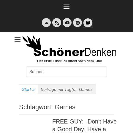
Weiter
zum
Inhalt
E-
Feed
YouTube
Spotify
Mail
Der erste Eindruck direkt nach dem Kino
Suche
nach:
Start
»
Beiträge mit Tag(s)
Games
Schlagwort:
Games
FREE GUY: „Don’t Have
a Good Day. Have a