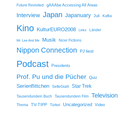
gAAAbe Accessing All Areas
Future Revisited
Japan
Interview
Japanuary
Juli
Kafka
Kino
KulturEURO2008
Länder
Links
Musik
Nicer Fictions
Mr. Lee And Me
Nippon Connection
PJ liest
Podcast
Presidents
Prof. Pu und die Pücher
Quiz
Serienflittchen
Star Trek
SetteGialli
Television
Tausendundein Buch
Tausendundein Film
Uncategorized
TV-TIPP
Video
Thema
Türkei