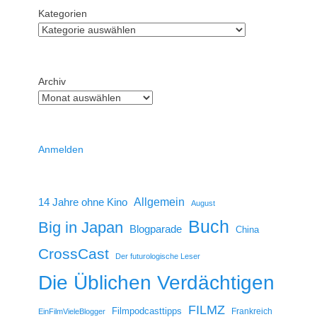
Kategorien
Archiv
Anmelden
14 Jahre ohne Kino
Allgemein
August
Buch
Big in Japan
Blogparade
China
CrossCast
Der futurologische Leser
Die Üblichen Verdächtigen
FILMZ
Filmpodcasttipps
Frankreich
EinFilmVieleBlogger