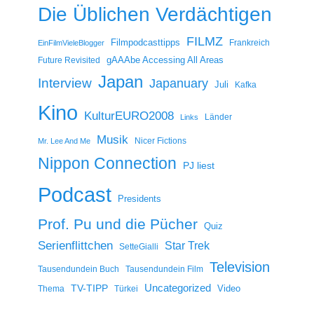
Die Üblichen Verdächtigen
FILMZ
Filmpodcasttipps
Frankreich
EinFilmVieleBlogger
gAAAbe Accessing All Areas
Future Revisited
Japan
Interview
Japanuary
Juli
Kafka
Kino
KulturEURO2008
Länder
Links
Musik
Nicer Fictions
Mr. Lee And Me
Nippon Connection
PJ liest
Podcast
Presidents
Prof. Pu und die Pücher
Quiz
Serienflittchen
Star Trek
SetteGialli
Television
Tausendundein Buch
Tausendundein Film
Uncategorized
TV-TIPP
Video
Thema
Türkei