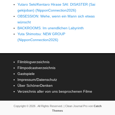
Yutaro Seki/Kentaro Hirase SAI: DISASTER (Sai
gekijoban) (NipponConnection2026)
OBSESSION: Wehe, wenn ein Mann sich etwas
wünscht
BACKROOMS: Im unendlichen Labyrinth
Yuta Shimotsu: NEW GROUP
(NipponConnection2026)
Filmblogverzeichnis
Filmpodcastverzeichnis
Gastspiele
Impressum/Datenschutz
Über SchönerDenken
Verzeichnis aller von uns besprochenen Filme
Copyright © 2026
. All Rights Reserved. | Clean Journal Pro von
Catch
Themes