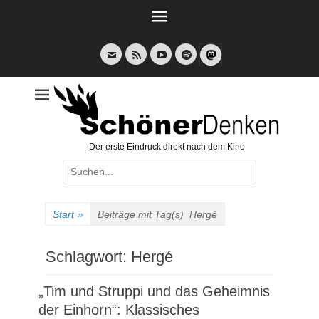
Weiter
zum
Inhalt
E-
Feed
YouTube
Spotify
Mail
Der erste Eindruck direkt nach dem Kino
Suche
nach:
Start
»
Beiträge mit Tag(s)
Hergé
Schlagwort:
Hergé
„Tim und Struppi und das Geheimnis
der Einhorn“: Klassisches