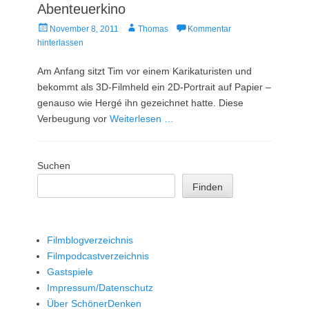
Abenteuerkino
Veröffentlicht
Autor
November 8, 2011
Thomas
Kommentar
am
hinterlassen
Am Anfang sitzt Tim vor einem Karikaturisten und
bekommt als 3D-Filmheld ein 2D-Portrait auf Papier –
genauso wie Hergé ihn gezeichnet hatte. Diese
Verbeugung vor
Weiterlesen …
Suchen
Finden
Filmblogverzeichnis
Filmpodcastverzeichnis
Gastspiele
Impressum/Datenschutz
Über SchönerDenken