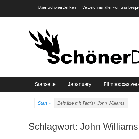
Weiter
Header-Menü
Über SchönerDenken
Verzeichnis aller von uns besp
zum
Inhalt
Hauptmenü
Startseite
Japanuary
Filmpodcastver
Start
»
Beiträge mit Tag(s)
John Williams
Schlagwort:
John Williams