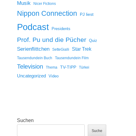
Musik
Nicer Fictions
Nippon Connection
PJ liest
Podcast
Presidents
Prof. Pu und die Pücher
Quiz
Serienflittchen
Star Trek
SetteGialli
Tausendundein Buch
Tausendundein Film
Television
TV-TIPP
Thema
Türkei
Uncategorized
Video
Suchen
Suche