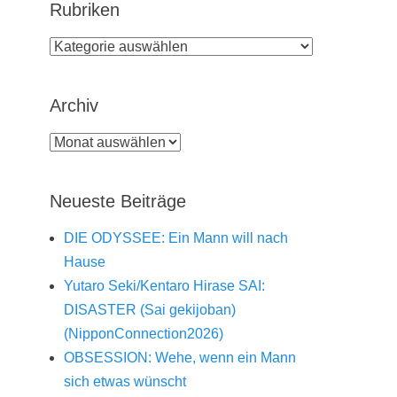
Rubriken
Rubriken
Archiv
Archiv
Neueste Beiträge
DIE ODYSSEE: Ein Mann will nach
Hause
Yutaro Seki/Kentaro Hirase SAI:
DISASTER (Sai gekijoban)
(NipponConnection2026)
OBSESSION: Wehe, wenn ein Mann
sich etwas wünscht