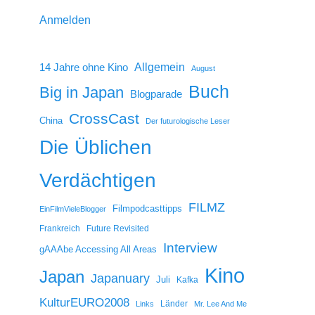
Anmelden
14 Jahre ohne Kino
Allgemein
August
Buch
Big in Japan
Blogparade
CrossCast
China
Der futurologische Leser
Die Üblichen
Verdächtigen
FILMZ
Filmpodcasttipps
EinFilmVieleBlogger
Frankreich
Future Revisited
Interview
gAAAbe Accessing All Areas
Kino
Japan
Japanuary
Juli
Kafka
KulturEURO2008
Länder
Links
Mr. Lee And Me