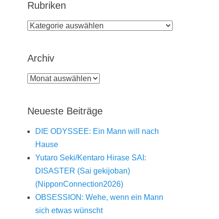
Rubriken
Rubriken
Archiv
Archiv
Neueste Beiträge
DIE ODYSSEE: Ein Mann will nach
Hause
Yutaro Seki/Kentaro Hirase SAI:
DISASTER (Sai gekijoban)
(NipponConnection2026)
OBSESSION: Wehe, wenn ein Mann
sich etwas wünscht