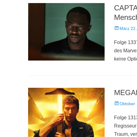
CAPTA
Mensch
Veröffentlich
März 22,
am
Folge 133
des Marvel
keine Opt
MEGALO
Veröffentlich
Oktober 
am
Folge 1313
Regisseur 
Traum, ver