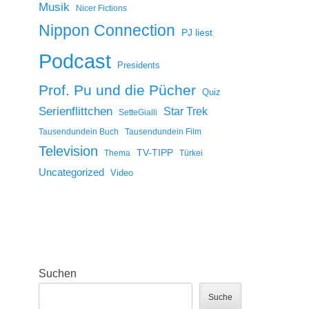
Musik
Nicer Fictions
Nippon Connection
PJ liest
Podcast
Presidents
Prof. Pu und die Pücher
Quiz
Serienflittchen
Star Trek
SetteGialli
Tausendundein Buch
Tausendundein Film
Television
TV-TIPP
Thema
Türkei
Uncategorized
Video
Suchen
Suche