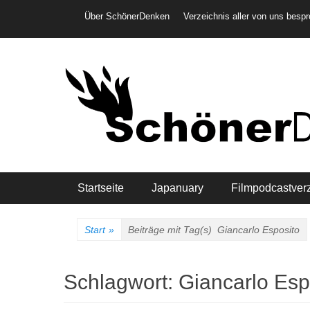
Weiter
Header-Menü
Über SchönerDenken
Verzeichnis aller von uns besp
zum
Inhalt
Hauptmenü
Startseite
Japanuary
Filmpodcastver
Start
»
Beiträge mit Tag(s)
Giancarlo Esposito
Schlagwort:
Giancarlo Esp