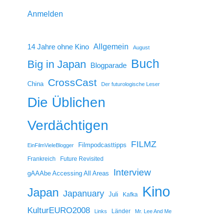
Anmelden
14 Jahre ohne Kino
Allgemein
August
Buch
Big in Japan
Blogparade
CrossCast
China
Der futurologische Leser
Die Üblichen
Verdächtigen
FILMZ
Filmpodcasttipps
EinFilmVieleBlogger
Frankreich
Future Revisited
Interview
gAAAbe Accessing All Areas
Kino
Japan
Japanuary
Juli
Kafka
KulturEURO2008
Länder
Links
Mr. Lee And Me