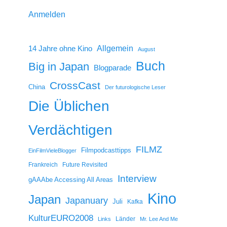
Anmelden
14 Jahre ohne Kino
Allgemein
August
Buch
Big in Japan
Blogparade
CrossCast
China
Der futurologische Leser
Die Üblichen
Verdächtigen
FILMZ
Filmpodcasttipps
EinFilmVieleBlogger
Frankreich
Future Revisited
Interview
gAAAbe Accessing All Areas
Kino
Japan
Japanuary
Juli
Kafka
KulturEURO2008
Länder
Links
Mr. Lee And Me