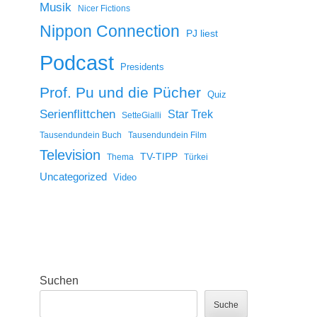
Musik
Nicer Fictions
Nippon Connection
PJ liest
Podcast
Presidents
Prof. Pu und die Pücher
Quiz
Serienflittchen
Star Trek
SetteGialli
Tausendundein Buch
Tausendundein Film
Television
TV-TIPP
Thema
Türkei
Uncategorized
Video
Suchen
Suche