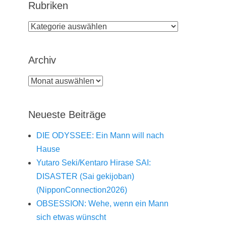
Rubriken
Rubriken
Archiv
Archiv
Neueste Beiträge
DIE ODYSSEE: Ein Mann will nach
Hause
Yutaro Seki/Kentaro Hirase SAI:
DISASTER (Sai gekijoban)
(NipponConnection2026)
OBSESSION: Wehe, wenn ein Mann
sich etwas wünscht