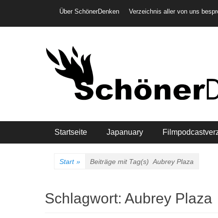
Weiter
Header-Menü
Über SchönerDenken
Verzeichnis aller von uns besp
zum
Inhalt
Hauptmenü
Startseite
Japanuary
Filmpodcastver
Start
»
Beiträge mit Tag(s)
Aubrey Plaza
Schlagwort:
Aubrey Plaza