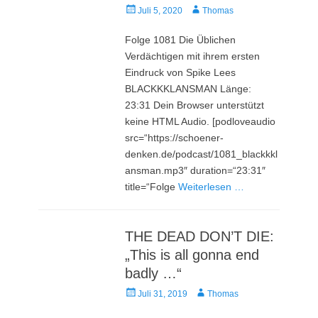
Veröffentlicht
Autor
Juli 5, 2020
Thomas
am
Folge 1081 Die Üblichen
Verdächtigen mit ihrem ersten
Eindruck von Spike Lees
BLACKKKLANSMAN Länge:
23:31 Dein Browser unterstützt
keine HTML Audio. [podloveaudio
src=“https://schoener-
denken.de/podcast/1081_blackkkl
ansman.mp3″ duration=“23:31″
title=“Folge
Weiterlesen …
THE DEAD DON’T DIE:
„This is all gonna end
badly …“
Veröffentlicht
Autor
Juli 31, 2019
Thomas
am