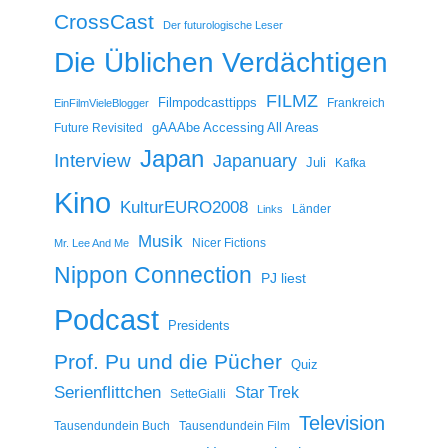
CrossCast
Der futurologische Leser
Die Üblichen Verdächtigen
FILMZ
Filmpodcasttipps
Frankreich
EinFilmVieleBlogger
gAAAbe Accessing All Areas
Future Revisited
Japan
Interview
Japanuary
Juli
Kafka
Kino
KulturEURO2008
Länder
Links
Musik
Nicer Fictions
Mr. Lee And Me
Nippon Connection
PJ liest
Podcast
Presidents
Prof. Pu und die Pücher
Quiz
Serienflittchen
Star Trek
SetteGialli
Television
Tausendundein Buch
Tausendundein Film