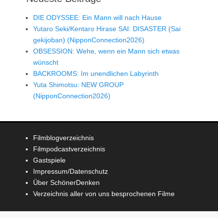
DIE ODYSSEE: Ein Mann will nach Hause
Yutaro Seki/Kentaro Hirase SAI: DISASTER (Sai
gekijoban) (NipponConnection2026)
OBSESSION: Wehe, wenn ein Mann sich etwas
wünscht
BACKROOMS: Im unendlichen Labyrinth
Yuta Shimotsu: NEW GROUP
(NipponConnection2026)
Filmblogverzeichnis
Filmpodcastverzeichnis
Gastspiele
Impressum/Datenschutz
Über SchönerDenken
Verzeichnis aller von uns besprochenen Filme