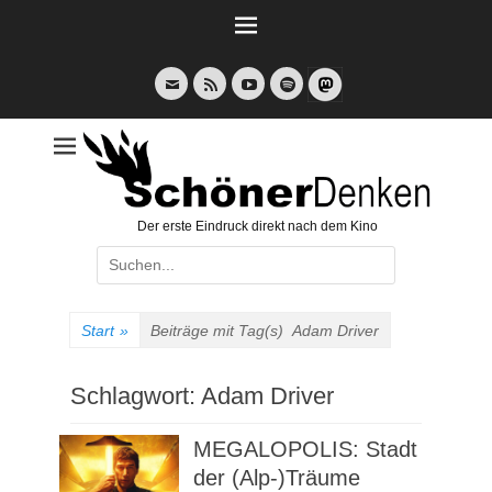
Weiter
zum
Inhalt
E-
Feed
YouTube
Spotify
Mail
Der erste Eindruck direkt nach dem Kino
Suche
nach:
Start
»
Beiträge mit Tag(s)
Adam Driver
Schlagwort:
Adam Driver
MEGALOPOLIS: Stadt
der (Alp-)Träume