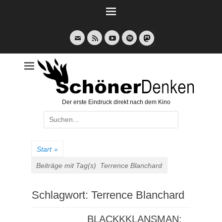
Weiter
zum
Inhalt
E-
Feed
YouTube
Spotify
Mail
Der erste Eindruck direkt nach dem Kino
Suche
nach:
Start
»
Beiträge mit Tag(s)
Terrence Blanchard
Schlagwort:
Terrence Blanchard
BLACKKKLANSMAN: