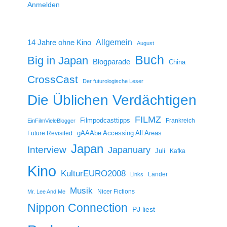
Anmelden
14 Jahre ohne Kino
Allgemein
August
Buch
Big in Japan
Blogparade
China
CrossCast
Der futurologische Leser
Die Üblichen Verdächtigen
FILMZ
Filmpodcasttipps
Frankreich
EinFilmVieleBlogger
gAAAbe Accessing All Areas
Future Revisited
Japan
Interview
Japanuary
Juli
Kafka
Kino
KulturEURO2008
Länder
Links
Musik
Nicer Fictions
Mr. Lee And Me
Nippon Connection
PJ liest