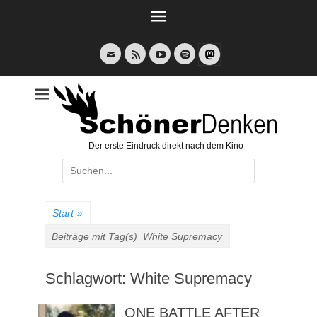
Weiter
zum
Inhalt
E-
Feed
YouTube
Spotify
Mail
Der erste Eindruck direkt nach dem Kino
Suche
nach:
Start
»
Beiträge mit Tag(s)
White Supremacy
Schlagwort:
White Supremacy
ONE BATTLE AFTER