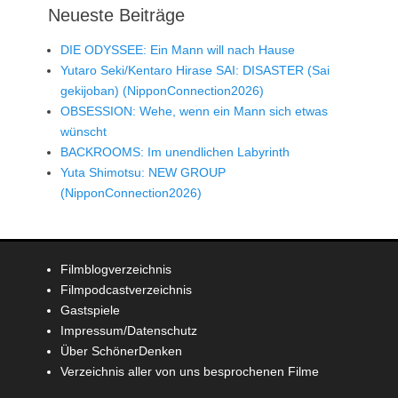
Neueste Beiträge
DIE ODYSSEE: Ein Mann will nach Hause
Yutaro Seki/Kentaro Hirase SAI: DISASTER (Sai
gekijoban) (NipponConnection2026)
OBSESSION: Wehe, wenn ein Mann sich etwas
wünscht
BACKROOMS: Im unendlichen Labyrinth
Yuta Shimotsu: NEW GROUP
(NipponConnection2026)
Filmblogverzeichnis
Filmpodcastverzeichnis
Gastspiele
Impressum/Datenschutz
Über SchönerDenken
Verzeichnis aller von uns besprochenen Filme