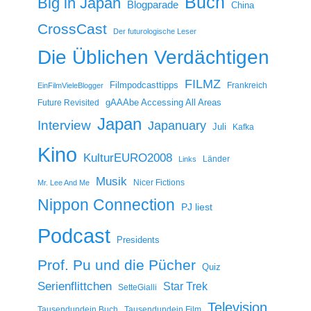
Buch
Big in Japan
Blogparade
China
CrossCast
Der futurologische Leser
Die Üblichen Verdächtigen
FILMZ
Filmpodcasttipps
Frankreich
EinFilmVieleBlogger
gAAAbe Accessing All Areas
Future Revisited
Japan
Interview
Japanuary
Juli
Kafka
Kino
KulturEURO2008
Länder
Links
Musik
Nicer Fictions
Mr. Lee And Me
Nippon Connection
PJ liest
Podcast
Presidents
Prof. Pu und die Pücher
Quiz
Serienflittchen
Star Trek
SetteGialli
Television
Tausendundein Buch
Tausendundein Film