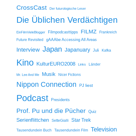
CrossCast
Der futurologische Leser
Die Üblichen Verdächtigen
FILMZ
Filmpodcasttipps
Frankreich
EinFilmVieleBlogger
gAAAbe Accessing All Areas
Future Revisited
Japan
Interview
Japanuary
Juli
Kafka
Kino
KulturEURO2008
Länder
Links
Musik
Nicer Fictions
Mr. Lee And Me
Nippon Connection
PJ liest
Podcast
Presidents
Prof. Pu und die Pücher
Quiz
Serienflittchen
Star Trek
SetteGialli
Television
Tausendundein Buch
Tausendundein Film