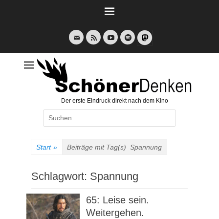
Weiter
zum
Inhalt
E-
Feed
YouTube
Spotify
Mail
Der erste Eindruck direkt nach dem Kino
Suche
nach:
Start
»
Beiträge mit Tag(s)
Spannung
Schlagwort:
Spannung
65: Leise sein.
Weitergehen.