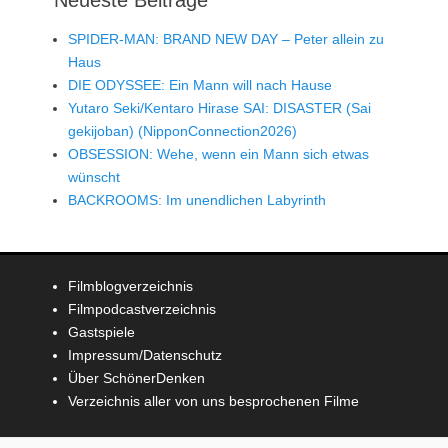
SPIDER-MAN: BRAND NEW DAY – Peter allein zu
Haus
DIE ODYSSEE: Ein Mann will nach Hause
Yutaro Seki/Kentaro Hirase SAI: DISASTER (Sai
gekijoban) (NipponConnection2026)
OBSESSION: Wehe, wenn ein Mann sich etwas
wünscht
BACKROOMS: Im unendlichen Labyrinth
Filmblogverzeichnis
Filmpodcastverzeichnis
Gastspiele
Impressum/Datenschutz
Über SchönerDenken
Verzeichnis aller von uns besprochenen Filme