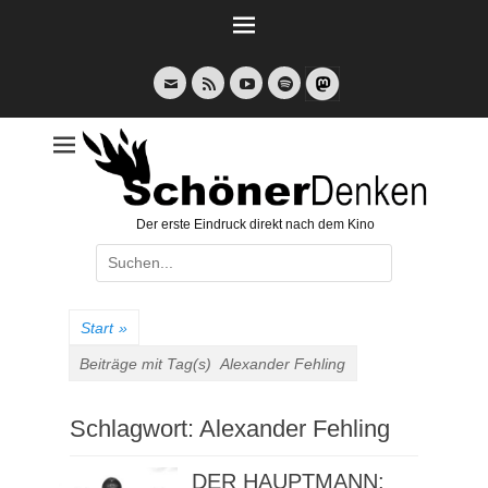
Weiter
zum
Inhalt
E-
Feed
YouTube
Spotify
Mail
Der erste Eindruck direkt nach dem Kino
Suche
nach:
Start
»
Beiträge mit Tag(s)
Alexander Fehling
Schlagwort:
Alexander Fehling
DER HAUPTMANN: