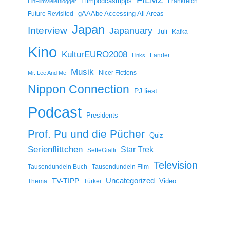
Filmpodcasttipps
Frankreich
EinFilmVieleBlogger
gAAAbe Accessing All Areas
Future Revisited
Japan
Interview
Japanuary
Juli
Kafka
Kino
KulturEURO2008
Länder
Links
Musik
Nicer Fictions
Mr. Lee And Me
Nippon Connection
PJ liest
Podcast
Presidents
Prof. Pu und die Pücher
Quiz
Serienflittchen
Star Trek
SetteGialli
Television
Tausendundein Buch
Tausendundein Film
Uncategorized
TV-TIPP
Video
Thema
Türkei