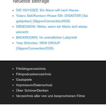
Neueste Beiträge
DIE ODYSSEE: Ein Mann will nach Hause
Yutaro Seki/Kentaro Hirase SAI: DISASTER (Sai
gekijoban) (NipponConnection2026)
OBSESSION: Wehe, wenn ein Mann sich etwas
wünscht
BACKROOMS: Im unendlichen Labyrinth
Yuta Shimotsu: NEW GROUP
(NipponConnection2026)
Filmblogverzeichnis
Filmpodcastverzeichnis
Gastspiele
Impressum/Datenschutz
Über SchönerDenken
Verzeichnis aller von uns besprochenen Filme