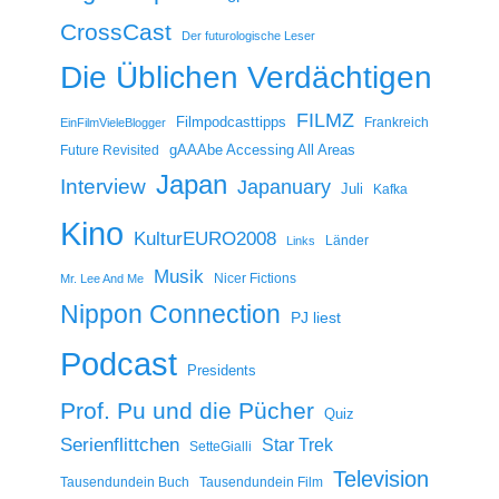
CrossCast
Der futurologische Leser
Die Üblichen Verdächtigen
FILMZ
Filmpodcasttipps
Frankreich
EinFilmVieleBlogger
gAAAbe Accessing All Areas
Future Revisited
Japan
Interview
Japanuary
Juli
Kafka
Kino
KulturEURO2008
Länder
Links
Musik
Nicer Fictions
Mr. Lee And Me
Nippon Connection
PJ liest
Podcast
Presidents
Prof. Pu und die Pücher
Quiz
Serienflittchen
Star Trek
SetteGialli
Television
Tausendundein Buch
Tausendundein Film