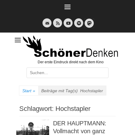
Weiter
zum
Inhalt
E-
Feed
YouTube
Spotify
Mail
Der erste Eindruck direkt nach dem Kino
Suche
nach:
Start
»
Beiträge mit Tag(s)
Hochstapler
Schlagwort:
Hochstapler
DER HAUPTMANN:
Vollmacht von ganz