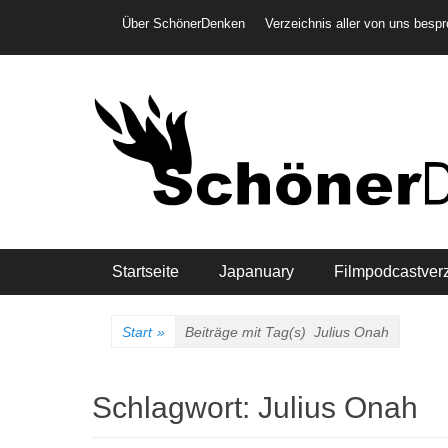
Weiter
Header-Menü
Über SchönerDenken
Verzeichnis aller von uns besp
zum
Inhalt
Hauptmenü
Startseite
Japanuary
Filmpodcastver
Start
»
Beiträge mit Tag(s)
Julius Onah
Schlagwort:
Julius Onah