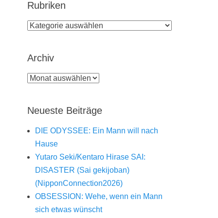
Rubriken
Rubriken
Archiv
Archiv
Neueste Beiträge
DIE ODYSSEE: Ein Mann will nach
Hause
Yutaro Seki/Kentaro Hirase SAI:
DISASTER (Sai gekijoban)
(NipponConnection2026)
OBSESSION: Wehe, wenn ein Mann
sich etwas wünscht