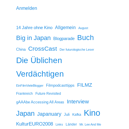
Anmelden
14 Jahre ohne Kino
Allgemein
August
Buch
Big in Japan
Blogparade
CrossCast
China
Der futurologische Leser
Die Üblichen
Verdächtigen
FILMZ
Filmpodcasttipps
EinFilmVieleBlogger
Frankreich
Future Revisited
Interview
gAAAbe Accessing All Areas
Kino
Japan
Japanuary
Juli
Kafka
KulturEURO2008
Länder
Links
Mr. Lee And Me