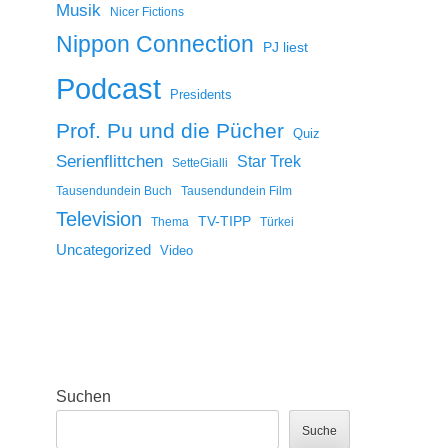
Musik
Nicer Fictions
Nippon Connection
PJ liest
Podcast
Presidents
Prof. Pu und die Pücher
Quiz
Serienflittchen
Star Trek
SetteGialli
Tausendundein Buch
Tausendundein Film
Television
TV-TIPP
Thema
Türkei
Uncategorized
Video
Suchen
Suche